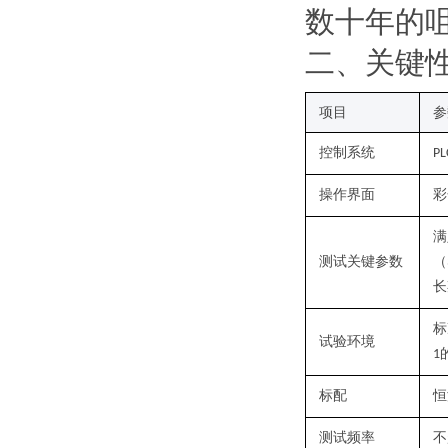
数十年的
二
、关键
项目
参
控制系统
PL
操作界面
彩
满
测试关键参数
（
长
标
试验
环境
1
标配
恒
测试
频率
不