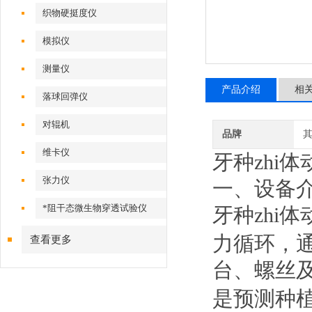
织物硬挺度仪
模拟仪
测量仪
产品介绍
相
落球回弹仪
对辊机
品牌
维卡仪
牙种zhi
张力仪
一、设备
*阻干态微生物穿透试验仪
牙种zhi
力循环，通
查看更多
台、螺丝
是
预测种