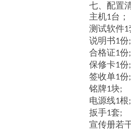
七、配置
主机
台；
1
测试软件
1
说明书
份
1
;
合格证
份
1
;
保修卡
份
1
;
签收单
份
1
;
铭牌
块
1
;
电源线
根
1
;
扳手
套
1
;
宣传册若