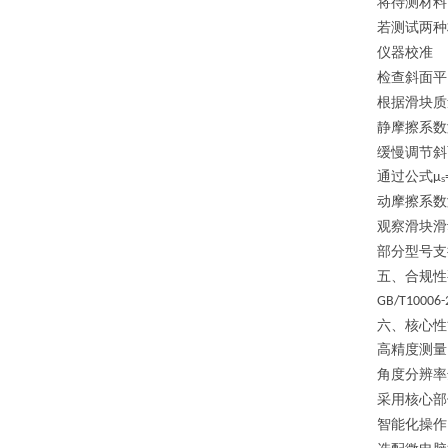
将待测材料
若测试两种
仪器校准
检查斜面平
根据滑块质
静摩擦系数
缓慢调节斜
通过公式
μₛ
动摩擦系数
观察滑块滑
部分型号支
五、
合规性
GB/T10006-
六、
核心性
高精度测量
角度分辨率
采用核心部
智能化操作