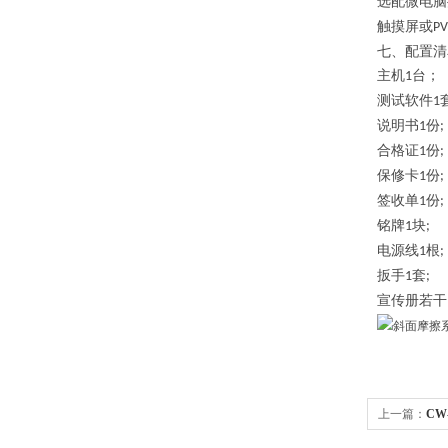
选配
微电脑
触摸屏或
PV
七、配置清
主机
台；
1
测试软件
1
说明书
份
1
;
合格证
份
1
;
保修卡
份
1
;
签收单
份
1
;
铭牌
块
1
;
电源线
根
1
;
扳手
套
1
;
宣传册若干
上一篇：
CW