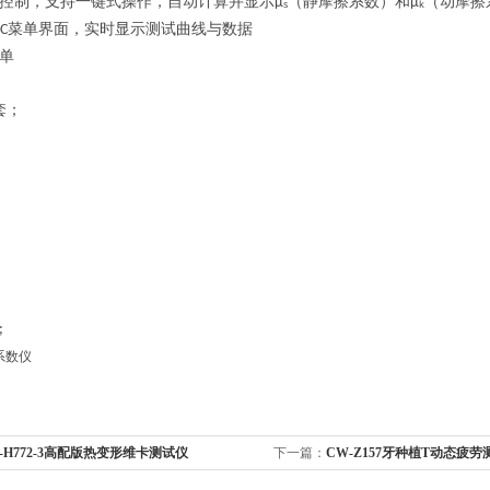
控制，支持一键式操作，自动计算并显示
（静摩擦系数）和
（动摩擦
μₛ
μₖ
菜单界面，实时显示测试曲线与数据
C
单
套；
;
-H772-3高配版热变形维卡测试仪
下一篇：
CW-Z157牙种植T动态疲劳