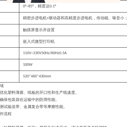
，精度达
‌0°~85°
0.1°‌
精密
步进电机
驱动器和高精度步进电机
，传动稳、噪音小
+
触摸屏显示并设置
嵌入式微型
打印机
110V~230V50Hz/60Hz0.5A
100W
520*460*430mm
域
优化塑料薄膜、纸板的开口性和生产线速度
。
确保包装袋在运输中的防滑性能
。
测试输送带、金属复合带等摩擦性能
。
作流程