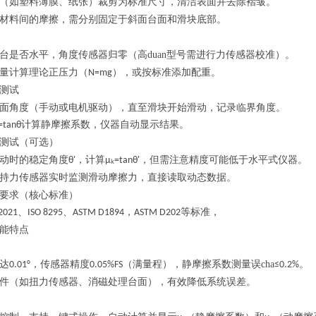
（如塑料薄膜、纸张）裁剪为标准尺寸，清洁表面并去除褶皱
。
材料间的摩擦，需分别固定于斜面台面和滑块底部
。
台是否水平，角度传感器归零（高duan型号需进行力传感器校准）
。
量计算理论正压力（
），或按标准添加配重
。
N=mg
测试
面角度（手动或电机驱动），直至滑块开始滑动，记录临界角度。
计算静摩擦系数，仪器自动显示结果
。
=tanθ
测试（可选）
动时的稳定角度
，计算
，但需注意精度可能低于水平式仪器
。
θ'
μₖ=tanθ'
持力传感器实时监测滑动摩擦力，直接读取动态数据
。
要求（核心标准）
、
、
，
等标准，
2021
ISO 8295
ASTM D1894
ASTM D202
能特点
达
，传感器精度
（满量程），静摩擦系数测量误cha
。
0.01°
0.
05
%FS
≤0.2%‌
件（如扭力传感器、消磁处理台面），有效降低系统误差
。