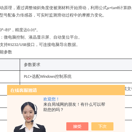
动原理，通过调整倾斜角度使被测材料开始滑动，利用公式
计算静
μ=tanθ
an型号配备力传感器，可实时监测滑动过程中的摩擦力变化
。
，精度达
。
0°~85°
0.01°‌
：微电脑控制、液晶显示屏、自动复位平台
。
支持
接口，可连接电脑导出数据
。
RS232/USB
能参数
参数要求
选配
控制系统
PLC+
Windows
彩色
寸触摸屏
选配笔记本电脑或者选择台式电脑，中英文
7
+
欢迎您！
，
精度：
±
（满量程）
0
-
5 N
0.
05
%FS
来自局域网的朋友！有什么可以帮
助您的吗？
可选择其他量程
3
00mm
可调节范围为
至
毫米
分钟
，可任意调节
0
500
/