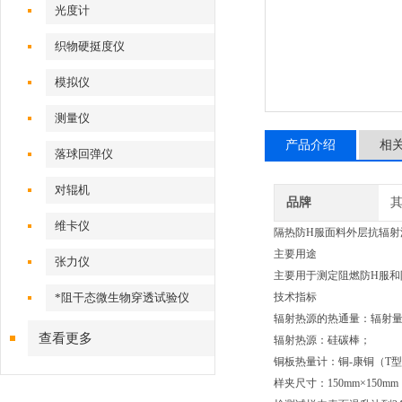
光度计
织物硬挺度仪
模拟仪
测量仪
产品介绍
相
落球回弹仪
对辊机
品牌
维卡仪
隔热防H服面料外层抗辐射
主要用途
张力仪
主要用于测定阻燃防H服和
*阻干态微生物穿透试验仪
技术指标
辐射热源的热通量：辐射量可调
查看更多
辐射热源：
硅碳棒
；
铜板热量计：铜-康铜（T型）
样夹尺寸：150mm×150mm