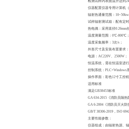
检测试样内表面温升达到24
仪器配置仪器专用计算机
辐射热通量范围：
10~50
k
试样辐射测试箱：配有定
热电偶：采用直径0.
26
mm
温度测量范围：0℃-800℃
温度采集频率：3次/s
；
外形尺寸及安装布置要求：
电源：AC220V、2500W；
恒温系统，需在恒温室进
控制系统：PLC+Window
操作界面：彩色12寸工控
适用标准
满足GB38453标准
GA 634-2015《消防员
GA 6-2004《消防员灭火
GB/T 38306-2019，ISO 694
主要性能参数：
仪器组成：由辐射热源、