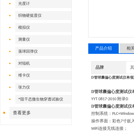
光度计
织物硬挺度仪
模拟仪
测量仪
产品介绍
相
落球回弹仪
对辊机
品牌
维卡仪
D管球囊偏心度测试仪单项
张力仪
D管球囊偏心度测试仪
附录
*阻干态微生物穿透试验仪
YYT 0817-2010
D
D管球囊偏心度测试仪
查看更多
控制系统：
PLC+Window
操作界面：彩色
寸嵌
7
连接无线连接；
WiFi