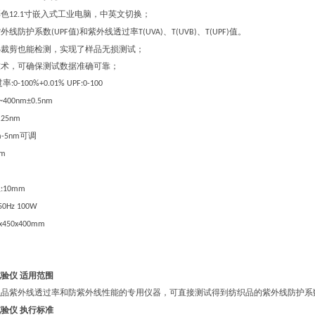
彩色
寸嵌入式工业电脑，中英文切换；
12.1
紫外线防护系数
值
和紫外线透过率
、
、
值。
(UPF
)
T(UVA)
T(UVB)
T(UPF)
必裁剪也能检测，实现了样品无损测试
；
技术，可确保测试数据准确可靠
；
过率
:0-100%+0.01% UPF:0-100
0~400nm±0.5nm
0.25nm
可调
m-5nm
nm
径
:10mm
 50Hz 100W
x
45
0x
4
00mm
试验仪
适用范围
织品紫外线透过率和防紫外线性能的专用仪器，可直接测试得到纺织品的紫外线防护系
试验仪
执行标准