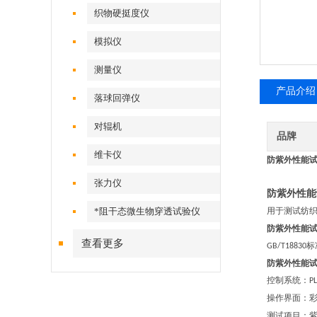
织物硬挺度仪
模拟仪
测量仪
产品介绍
落球回弹仪
对辊机
品牌
维卡仪
防紫外性能试
张力仪
防紫外性
*阻干态微生物穿透试验仪
用于测试纺
防紫外性能
查看更多
标
GB/T18830
防紫外性能
控制系统：
P
操作界面：
测试项目：