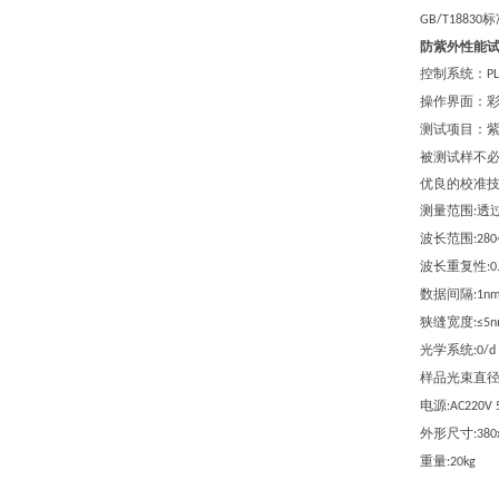
标
GB/T18830
防紫外性能
控制系统：
P
操作界面：
测试项目：
被测试样不
优良的校准
测量范围
透
:
波长范围
:28
波长重复性
:
数据间隔
:1n
狭缝宽度
:≤5
光学系统
:0/d
样品光束直
电源
:AC220V
外形尺寸
:3
8
0
重量
:20kg