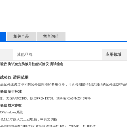
相关产品
留言询价
其他品牌
应用领域
验仪 测试稳定
防紫外性能试验仪 测试稳定
能试验仪
适用范围
织品紫外线透过率和防紫外线性能的专用仪器，可直接测试得到纺织品的紫外线防护系
试验仪
执行标准
准、美国
、欧盟
、澳洲标准
等
AATCC183
PREN13758
AS/NZS4399
试验仪
技术参数
系统
LC+Windows
彩色
寸嵌入式工业电脑，中英文切换；
12.1
紫外线防护系数
值
和紫外线透过率
、
、
值。
(UPF
)
T(UVA)
T(UVB)
T(UPF)