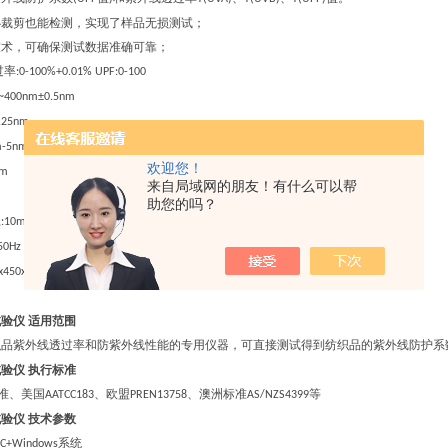
必裁剪也能检测，实现了样品无损测试
；
技术，可确保测试数据准确可靠
；
过率
:0-100%+0.01% UPF:0-100
0~400nm±0.5nm
0.25nm
可调
m-5nm
欢迎您！
nm
来自局域网的朋友！有什么可以帮
助您的吗？
径
:10mm
 50Hz 100W
x
45
0x
4
00mm
试验仪
适用范围
织品紫外线透过率和防紫外线性能的专用仪器，可直接测试得到纺织品的紫外线防护系
试验仪
执行标准
准、美国
、欧盟
、澳洲标准
等
AATCC183
PREN13758
AS/NZS4399
试验仪
技术参数
系统
LC+Windows