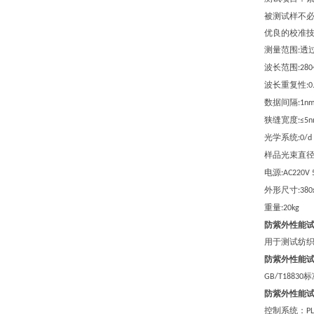
被测试样不
优良的校准
测量范围
透
:
波长范围
:28
波长重复性
:
数据间隔
:1n
狭缝宽度
:≤5
光学系统
:0/d
样品光束直
电源
:AC220V
外形尺寸
:3
8
0
重量
:20kg
防紫外性能
用于测试纺
防紫外性能
标
GB/T18830
防紫外性能
控制系统：
P