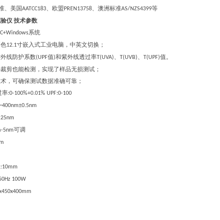
准、美国
、欧盟
、澳洲标准
等
AATCC183
PREN13758
AS/NZS4399
试验仪
技术参数
系统
LC+Windows
彩色
寸嵌入式工业电脑，中英文切换；
12.1
紫外线防护系数
值
和紫外线透过率
、
、
值。
(UPF
)
T(UVA)
T(UVB)
T(UPF)
必裁剪也能检测，实现了样品无损测试
；
技术，可确保测试数据准确可靠
；
过率
:0-100%+0.01% UPF:0-100
0~400nm±0.5nm
0.25nm
可调
m-5nm
nm
径
:10mm
 50Hz 100W
x
45
0x
4
00mm