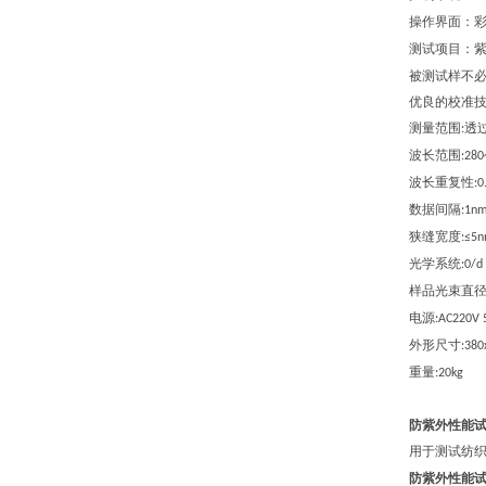
操作界面：
测试项目：
被测试样不
优良的校准
测量范围
透
:
波长范围
:28
波长重复性
:
数据间隔
:1n
狭缝宽度
:≤5
光学系统
:0/d
样品光束直
电源
:AC220V
外形尺寸
:3
8
0
重量
:20kg
防紫外性能
用于测试纺
防紫外性能