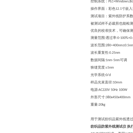
控制系统：
系
PLC+Windows
操作界面：彩色
寸嵌入
12.1
测试项目：
紫外线防护系
被测试样不必裁剪也能检
优良的校准技术，可确保
测量范围
透过率
:
:0-100%+0
波长范围
:280~400nm±0.5n
波长重复性
:0.25nm
数据间隔
可调
:1nm-5nm
狭缝宽度
:≤5nm
光学系统
:0/d
样品光束直径
:10mm
电源
:AC220V 50Hz 100W
外形尺寸
:3
8
0x
45
0x
4
00mm
重量
:20kg
用于测试纺织品紫外线透
纺织品防紫外线测试仪
执