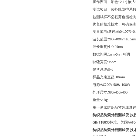
操作界面：彩色
寸嵌入
12.1
测试项目：
紫外线防护系
被测试样不必裁剪也能检
优良的校准技术，可确保
测量范围
透过率
:
:0-100%+0
波长范围
:280~400nm±0.5n
波长重复性
:0.25nm
数据间隔
可调
:1nm-5nm
狭缝宽度
:≤5nm
光学系统
:0/d
样品光束直径
:10mm
电源
:AC220V 50Hz 100W
外形尺寸
:3
8
0x
45
0x
4
00mm
重量
:20kg
用于测试纺织品紫外线透
纺织品防紫外线测试仪
执
标准、美国
GB/T18830
AATC
纺织品防紫外线测试仪
技