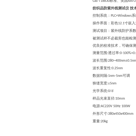
标准、美国
GB/T18830
AATC
纺织品防紫外线测试仪
技
控制系统：
系
PLC+Windows
操作界面：彩色
寸嵌入
12.1
测试项目：
紫外线防护系
被测试样不必裁剪也能检
优良的校准技术，可确保
测量范围
透过率
:
:0-100%+0
波长范围
:280~400nm±0.5n
波长重复性
:0.25nm
数据间隔
可调
:1nm-5nm
狭缝宽度
:≤5nm
光学系统
:0/d
样品光束直径
:10mm
电源
:AC220V 50Hz 100W
外形尺寸
:3
8
0x
45
0x
4
00mm
重量
:20kg