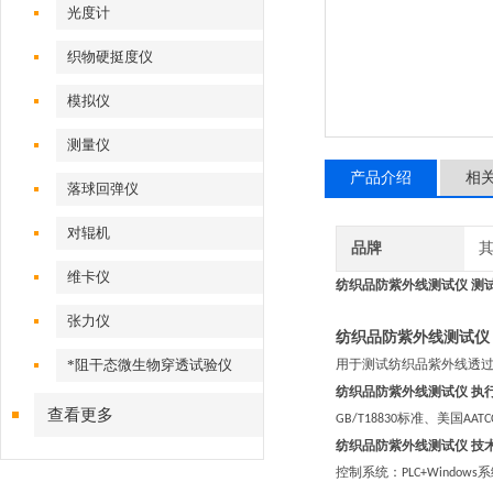
光度计
织物硬挺度仪
模拟仪
测量仪
产品介绍
相
落球回弹仪
对辊机
品牌
维卡仪
纺织品防紫外线测试仪 测
张力仪
纺织品防紫外线测试仪
*阻干态微生物穿透试验仪
用于测试纺织品紫外线透
纺织品防紫外线测试仪
执
查看更多
标准、美国
GB/T18830
AATC
纺织品防紫外线测试仪
技
控制系统：
系
PLC+Windows