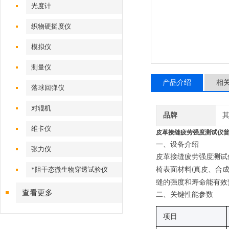
光度计
织物硬挺度仪
模拟仪
测量仪
产品介绍
相
落球回弹仪
对辊机
品牌
维卡仪
皮革接缝疲劳强度测试仪
一、设备介绍
张力仪
皮革接缝疲劳强度测试
*阻干态微生物穿透试验仪
椅表面材料
真皮、合
(
缝的强度和寿命能有效
查看更多
二
、关键性能参数
项目