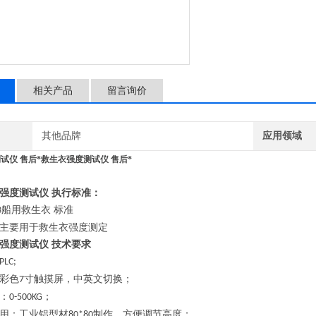
相关产品
留言询价
其他品牌
应用领域
试仪 售后*
救生衣强度测试仪 售后*
强度测试仪 执行标准：
船用救生衣
标准
3
主要用于救生衣强度测定
衣强度测试仪
技术要求
PLC;
彩色
寸触摸屏，中英文切换；
7
：
；
0-500KG
用：工业铝型材
制作，方便调节高度；
80*80