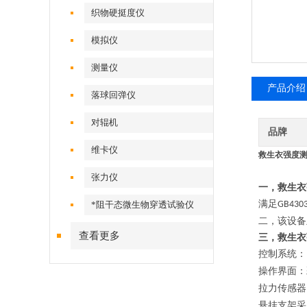
织物硬挺度仪
模拟仪
测量仪
产品介绍
落球回弹仪
对辊机
品牌
维卡仪
救生衣强度测
张力仪
一，救生衣
满足
*阻干态微生物穿透试验仪
GB430
二，
该设备
查看更多
三，救生
控制系统：
操作界面：
拉力传感器
悬挂支架采