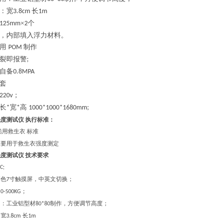
：宽
长
3.8cm
1m
×
个
125mm
2
，内部填入浮力材料。
用
制作
POM
裂即报警
;
自备
0.8MPA
套
；
220v
长
宽
高
*
*
1000*1000*1680mm;
度测试仪 执行标准：
船用救生衣 标准
主要用于救生衣强度测定
强度测试仪
技术要求
C;
彩色
寸触摸屏，中英文切换；
7
：
；
0-500KG
用：工业铝型材
制作，方便调节高度；
80*80
：宽
长
3.8cm
1m