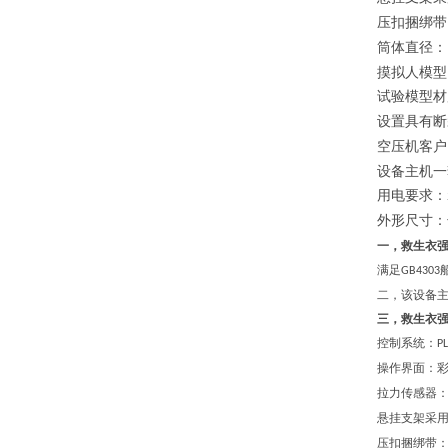
压扣捆绑带
筒体直径：
摸拟人模型
试验模型材
设置具有
断
空压机客户
设备主机一
用电要求：
外形尺寸：
一，救生衣强
满足
GB4303
二，
该设备
三，救生衣
控制系统：
PL
操作界面：
拉力传感器
悬挂支架采
压扣捆绑带