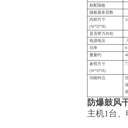
标配隔板
隔板最多层数
内胆尺寸
3
(W*D*H)
是否带万向轮
电源电压
功率
0
重量约
4
参照尺寸
7
(W*D*H)
功能特点
防爆鼓风
主机
1
台、