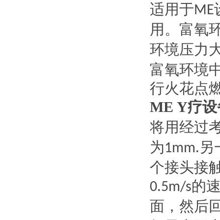
适用于
ME
用。富氧
环境压力
富氧环境
行火花点
ME Y疗
将用经过
为
另
1mm.
个接头接
的
0.5m/s
面，然后