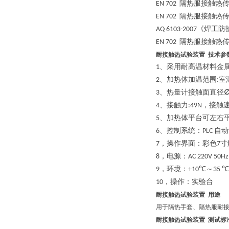
隔热服接触热传
EN 702
隔热服接触热
EN 702
《焊工防
AQ 6103-2007
隔热服接触热
EN 702
耐接触热试验装置 技术参
、采用耐高温材料金
1
、加热体加温范围
室
2
:
、热量计接触面
直径
3
、接触力
，接触
4
:49N
、加热体平台可左右
5
、
控制系统：
自动
6
PLC
，操作界面：彩色
寸
7
7
，
电源：
8
AC 220V 50H
，
环境：
～
9
+10℃
35 ℃
，
操作：实验台
10
耐接触热试验装置 用途
用于隔热手套、隔热服耐
耐接触热试验装置 测试标