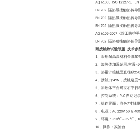
、
、
AQ 6103
ISO 12127-1
EN
隔热服接触热传导
EN 702
隔热服接触热传导
EN 702
隔热服接触热传导
EN 702
《焊工防护手
AQ 6103-2007
隔热服接触热传导
EN 702
耐接触热试验装置 技术参
、采用耐高温材料金属加
1
、加热体加温范围
室温
2
:
~5
、热量计接触面
直径
∅
3
2
5
、接触力
，接触速度
4
:49N
、加热体平台可左右平行
5
、
控制系统：
自动记
6
PLC
，操作界面：彩色
寸触
7
7
，
电源：
8
AC 220V 50Hz 40
，
环境：
～
，
9
+10℃
35 ℃
1
，
操作：实验台
10