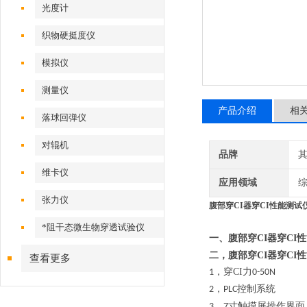
光度计
织物硬挺度仪
模拟仪
测量仪
产品介绍
相
落球回弹仪
对辊机
品牌
维卡仪
应用领域
张力仪
腹部穿CI器穿CI性能测试
*阻干态微生物穿透试验仪
一、腹部穿CI器穿CI
二，腹部穿CI器穿CI
查看更多
，穿CI力
1
0-50N
，
控制系统
2
PLC
，
寸触摸屏操作界面
3
7