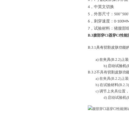
，中英文切换
4
，外形
尺寸：
5
500*500
，刺穿速度：
6
0-100M
，试验材料：猪腹部
7
B.3腹部穿CI器穿CI性
B.3.1
具有切割皮肤功能的
a)
在夹具
(B.2.2)
上装
b)
启动试验机
(
B.3.2
不具有
切割皮肤功能
a)
在夹具
(B.2.2)
上装
b)
在试验材料
(B.2.3)
c)
调节上夹具位置
d)
启动试验机
(