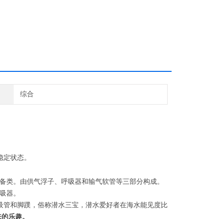
综合
。
稳定状态。
备类。由供气浮子、呼吸器和输气软管等三部分构成。
吸器。
吸管和脚蹼，俗称潜水三宝，潜水爱好者在海水能见度比
来的乐趣。