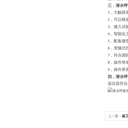
三，潜水呼
，
大触摸
1
，
可以根
2
，
键入试
3
，
智能化
4
，
配备微
5
，变频式
6
，
符合国
7
，
操作简
8
，操作界
9
四，潜水呼
该仪器符合
上一篇：
诚卫
稳定