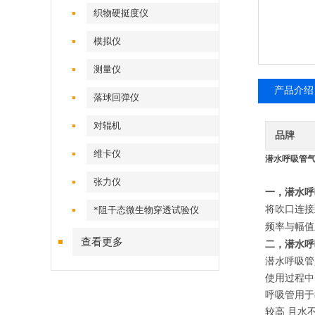
织物硬挺度仪
模拟仪
测量仪
产品介绍
落球回弹仪
对辊机
品牌
维卡仪
潜水呼吸管气
张力仪
一，潜水呼
将吹口连接
*阻干态微生物穿透试验仪
频率与幅值
查看更多
二，潜水呼
潜水呼吸管
使用过程中
呼吸管用于
较高
且水