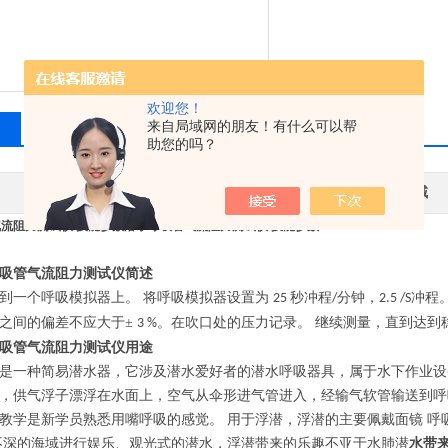
欢迎您！
来自局域网的朋友！有什么可以帮
相关产品
留言询价
助您的吗？
其他品牌
应用领域
流阻力测试仪 技能参数
潜水呼吸管气流阻力测试仪 技能参数
吸管气流阻力测试仪简述
到一个呼吸模拟器上。
将呼吸模拟器设置为
秒冲程
分钟，
冲程
25
/
2.5 /S
之间的偏差不应大于
±
。在吹口处的压力记录。 继续测量，直到达到
3 %
吸管气流阻力测试仪用途
是一种简易潜水器，它涉及潜水爱好者的潜水呼吸器具，属于水下作业设
，供气浮子漂浮在水面上，空气从伞形进气管进入，经输气软管输送到呼
教学是新学员熟悉用嘴呼吸的感觉。
用于浮潜，浮潜的主要佩戴面镜
呼
不深的海域进行娱乐、观光式的潜水，浮潜带来的乐趣不亚于水肺潜
水带