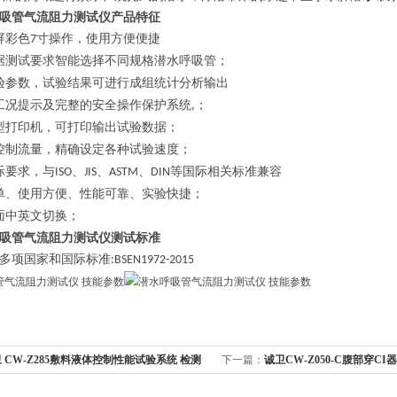
吸管气流阻力测试仪
产品特征
屏
彩色
寸
操作，使用方便便捷
7
据测试要求智能选择
不同规格
潜水呼吸管
；
验参数，试验结果可进行成组统计分析输出
工况提示及完整的安全操作保护系统
；
,
型打印机，可打印输出试验数据
；
控制流量
，精确设定各种试验速度
；
际要求，与
、
、
、
等国际相关标准兼容
ISO
JIS
ASTM
DIN
单、使用方便、性能可靠、实验快捷
；
面中英文切换；
吸管气流阻力测试仪
测试标准
多项国家和国际标准
:BSEN1972-2015
 CW-Z285敷料液体控制性能试验系统 检测
下一篇：
诚卫CW-Z050-C腹部穿CI
测稳定