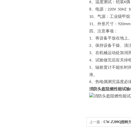
、温度测试：铠装
偶
6
K
、电源：
8
220V 50HZ 
、气源：工业级甲烷
10
、外形尺寸：
11
920mm
四、注意事项：
、将设备平放在地上
1
、保持设备干燥、清
2
、在机械运动处加润
3
、试验做完后应关掉
4
、辐射度计不能长时
5
准。
、热电偶测完温度必
6
消防头盔阻燃性能试验
上一篇：
CW-Z209Q扭