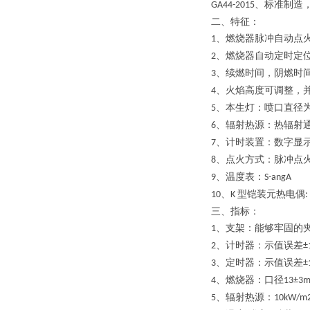
、
标准制造
GA44-2015
二、特征：
、燃烧器脉冲自动点
1
、燃烧器自动定时定
2
、续燃时间，阴燃时
3
、火焰高度可调整，
4
、本生灯：喷口直径
5
、辐射热源：热辐射
6
、计时装置：数字显
7
、点火方式
：
脉冲点
8
、温度表：
9
S-angA
、
型铠装元热电偶
10
K
:
三、指标：
、支架：能够牢固的
1
、计时器：示值误差
2
±
、定时器：示值误差
3
±
、燃烧器：口径
4
13±3
、辐射热源：
5
10kW/m