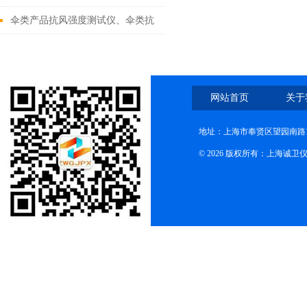
标准
伞类产品抗风强度测试仪、伞类抗
风强度测试仪技术参数
网站首页
关于
地址：上海市奉贤区望园南路1
© 2026 版权所有：上海诚