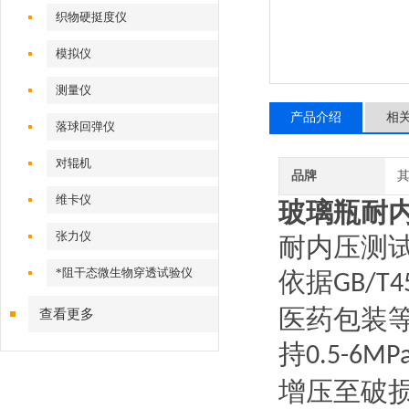
织物硬挺度仪
模拟仪
测量仪
产品介绍
相
落球回弹仪
对辊机
品牌
维卡仪
玻璃瓶耐
张力仪
耐内压测
*阻干态微生物穿透试验仪
依据
GB/T4
医药包装
查看更多
持
0.5-6MP
增压至破