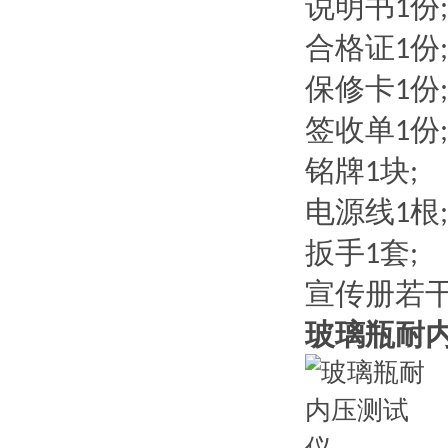
说明书
份
1
;
合格证
份
1
;
保修卡
份
1
;
签收单
份
1
;
铭牌
块
1
;
电源线
根
1
;
扳手
套
1
;
宣传册若
玻璃瓶耐