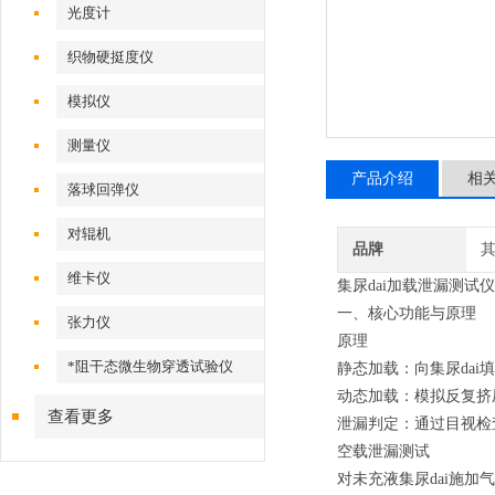
光度计
织物硬挺度仪
模拟仪
测量仪
产品介绍
相
落球回弹仪
对辊机
品牌
维卡仪
集尿dai加载泄漏测试仪
一、核心功能与原理
张力仪
原理
*阻干态微生物穿透试验仪
静态加载
：向集尿da
动态加载
：模拟反复挤
查看更多
泄漏判定
：通过目视检
空载泄漏测试
对未充液集尿dai施