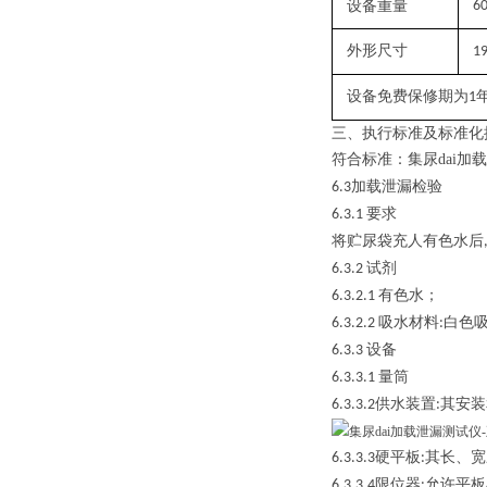
设备重量
60
外形尺寸
1
设备免费保修期为
1
三、
执行标准及
标准化
符合标准：
集尿dai加
加载泄漏检验
6.3
要求
6.3.1
将贮尿袋充人有色水后
试剂
6.3.2
有色水
；
6.3.2.1
吸水材料
白色
6.3.2.2
:
设备
6.3.3
量筒
6.3.3.1
供水装置
其安装
6.3.3.2
:
硬平板
其长、宽
6.3.3.3
:
限位器
允许平板
6.3.3.4
: