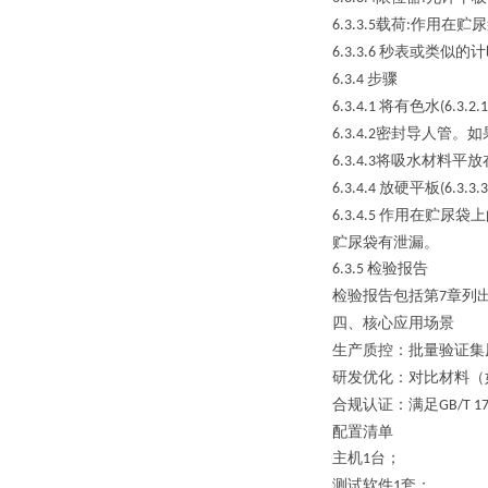
载荷
作用在贮尿
6.3.3.5
:
秒表或类似的计
6.3.3.6
步骤
6.3.4
将有色水
6.3.4.1
(6.3.2.1
密封导人管。如
6.3.4.2
将吸水材料平放
6.3.4.3
放硬平板
6.3.4.4
(6.3.3.3
作用在贮尿袋上
6.3.4.5
贮尿袋有泄漏。
检验报告
6.3.5
检验报告包括第
章列
7
四、核心应用场景
生产质控
：批量验证集
研发优化
：对比材料（
合规认证
：满足
‌GB/T 1
配置清单
主机
台；
1
测试软件
套；
1