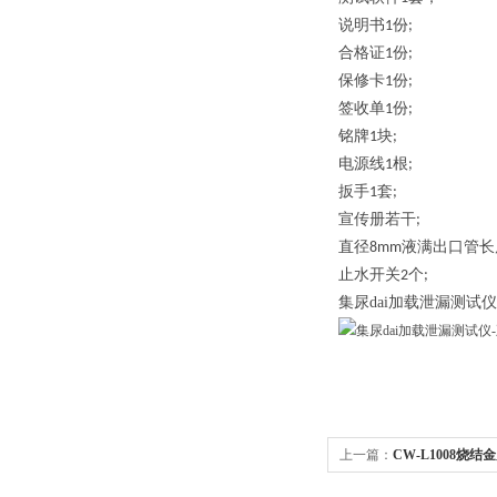
说明书
份
1
;
合格证
份
1
;
保修卡
份
1
;
签收单
份
1
;
铭牌
块
1
;
电源线
根
1
;
扳手
套
1
;
宣传册若干
;
直
径
液满出口管长
8
mm
止水开关
个
2
;
集尿dai加载泄漏测试仪
上一篇：
CW-L1008烧