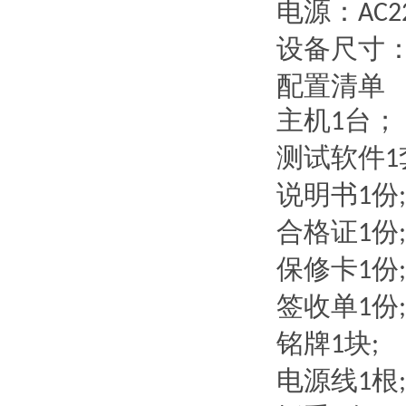
电源：
AC2
设备尺寸
配置清单
主机
台；
1
测试软件
1
说明书
份
1
;
合格证
份
1
;
保修卡
份
1
;
签收单
份
1
;
铭牌
块
1
;
电源线
根
1
;