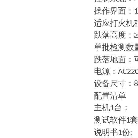
操作界面：
1
适应打火机
跌落高度：
单批检测数
跌落地面：
电源：
AC220
设备尺寸：
配置清单
主机
台；
1
测试软件
套
1
说明书
份
1
;