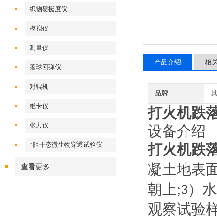
织物硬挺度仪
模拟仪
测量仪
产品介绍
相
落球回弹仪
对辊机
品牌
维卡仪
打火机跌
张力仪
设备介绍
*阻干态微生物穿透试验仪
打火机跌
凝土地表
查看更多
朝上
）水
;3
观察试验