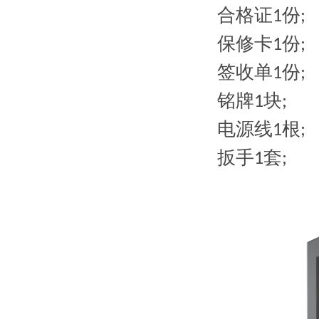
合格证
份
1
;
保修卡
份
1
;
签收单
份
1
;
铭牌
块
1
;
电源线
根
1
;
扳手
套
1
;