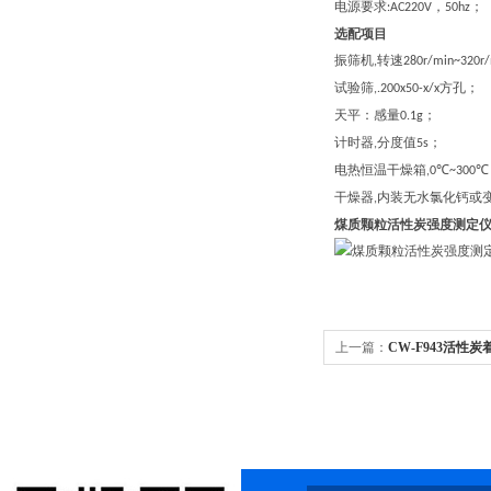
电源要求
，
；
:
AC220V
50hz
选配项目
振筛机
转速
,
280r/min~320r/
试验筛
方孔
；
,.200x50-x/x
天平
：
感量
；
0.1g
计时器
分度值
；
,
5s
电热恒温干燥箱
℃
℃
,0
~300
干燥器
内装无水氯化钙或
,
煤质颗粒活性炭强度测定
上一篇：
CW-F943活性