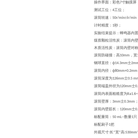
操作界面：彩色
寸触摸屏
7
测试工位：
工位；
4
滚筒转速
：
±
50r/min
lr/min
计时精度
：
秒
；
1
实验结束提示
：
蜂鸣器内
煤质颗粒活性炭
：
滚筒内
木质活性炭
：
滚筒内壁对
滚筒防碰撞
：
高
，宽
10mm
钢球直径
：
ф
士
14.3mm
2m
滚筒内径
：
ф
80mm+0.2mm
滚筒深度为
士
126mm
0.5 m
滚简端盖外径为
士
120mm
0
滚筒内表面粗糙度为
Ra1.6~
滚筒壁厚
：
士
3mm
0.3mm
滚筒内壁筋长
：
士
120mm
0
标配量筒：
数量
只
50 mL
--
1
标配
刷子
把
1
外观尺寸
长
宽
高
:
*
*
:530mm