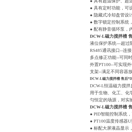
● 具有超温保护、超
● 具有定时功能，可
● 隐藏式冷却盘管设
● 数字锁定控制系
● 配有静音循环泵
DCW-L磁力搅拌槽 
液位保护系统
---
RS485通讯接口-
多点修正功能
--可
外置
PT100--可实
支架
--满足不同容
DCW-L磁力搅拌槽 售后*
DCW
-L
恒温磁力搅拌
用于生物、化工、化
匀恒定的场源，对实
DCW-L磁力搅拌槽 
● PID智能控制系
● PT100温度传感
● 标配大屏液晶显示，