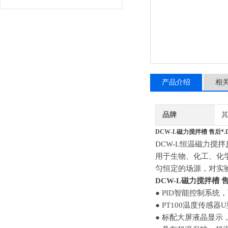
产品介绍
相
品牌
DCW-L磁力搅拌槽 售后*.
DCW
-L
恒温磁力搅拌
用于生物、化工、化
匀恒定的场源，对实
DCW-L磁力搅拌槽 
● PID智能控制系
● PT100温度传感
● 标配大屏液晶显示，