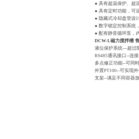
● 具有超温保护、超
● 具有定时功能，可
● 隐藏式冷却盘管设
● 数字锁定控制系
● 配有静音循环泵
DCW-L磁力搅拌槽 
液位保护系统---超
RS485通讯接口-
多点修正功能--可
外置PT100--可实
支架--满足不同容器