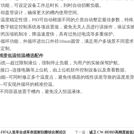
定时功能，可设定设备工作总时长，到时自动切断负载。
式冷却盘管设计，确保更大的槽内使用空间。
软件温度稳定性强，PID可自动根据不同的介质自动整定最佳参数，特
软件数字锁定控制系统各项设置值，避免无关人员进行误操作，保证实
全封闭压缩机制冷，降温速度快，具有过热过电流等多重保护。
外循环功能，外循环进出口外径10mm圆管，满足用户多场景不同需求
标定制。
高精度低温恒温槽
选配件
系统
---超过限制液位，强制停止负载，为用户的实验保驾护航。
通讯接口--连接电脑等上位机，由上位机软件控制设备以及查看数据。
功能
--可同时修正多个温度点，避免传感器的线性误差导致的温度差
00--可实现外循环的精准控温。
满足不同容器放置于槽内，避免没入恒温液体。
-F874人造革合成革表面耐刮擦综合测试仪
下一篇：
诚卫 CW-BDBD高精度超