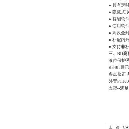
● 具有
● 隐藏
● 智能
● 使用
● 高效
● 标配内
● 支持非
三、
BD
液位保护
RS485
多点修正
外置
PT1
支架
--
上一篇：
CW