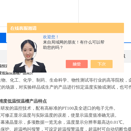
欢迎您！
相关产品
留言询价
来自局域网的朋友！有什么可以帮
助您的吗？
其他品牌
应用领域
温恒温槽 测试稳定BD高精度低温恒温槽 测试稳定
度低温恒温槽产品简介
生物、化工、化学、制药、生命科学、物性测试等行业的高等院校，
定的场源，对实验样品或生产的产品进行恒定温度实验或测试，也可
高精度低温恒温槽产品特点
主研发的温控技术，配有高标准的
PT100及全进口的电子元件。
系统可修正显示温度与实际温度的误差，使显示温度值准确无误。
屏幕液晶显示，多项数据一览无余，温度显示分辨率最高达0.01℃。
超温保护、超温鸣叫报警，可设定超温报警温度，超温时可自动切断负