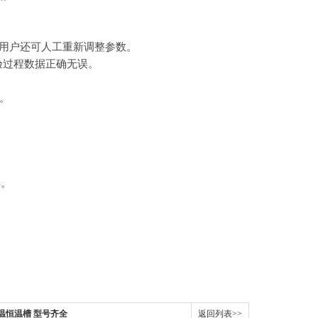
殊用户还可人工重新调整参数。
验过程数据正确无误。
。
异。
低温恒温槽 型号齐全
返回列表>>