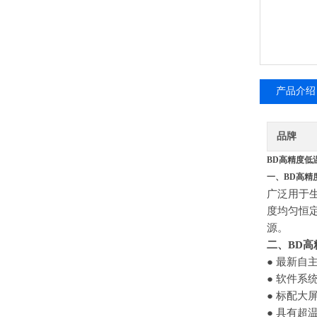
产品介绍
品牌
BD高精度低
一、BD高精
广泛用于
度均匀恒
源。
二、BD
●
最新自
● 软件
● 标配大
● 具有