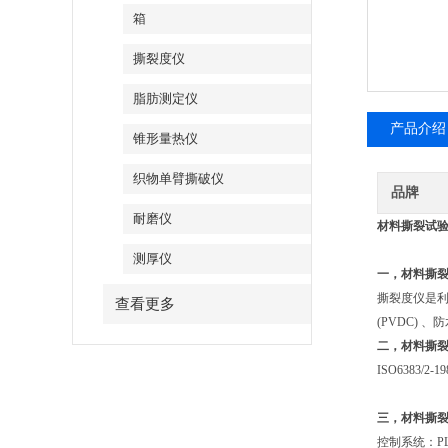
箱
撕裂度仪
脂肪测定仪
产品介绍
锥形量热仪
织物单臂撕破仪
品牌
耐磨仪
材料撕裂试验
测厚仪
一，
材料撕
撕裂度仪是利
查看更多
(PVDC)
二，
材料撕
ISO6383/2-1
三，
材料撕
控制系统：P