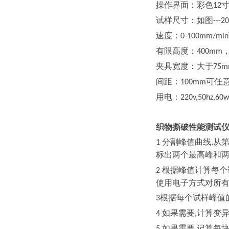
操作界面：彩色
12
试样尺寸：如图
---
速度：
0-100mm/min
有限高度：
400mm
夹具宽度：大于
75
间距：
可任
100mm
用电：
220v,50hz,60w
织物撕破性能测试仪
分割峰值曲线
从
1
,
标出两个最高峰和
根据峰值计算每个
2
使用电子方式对所
根据每个试样峰值
3
如果需要
计算变
4
,
如果需要
记算每