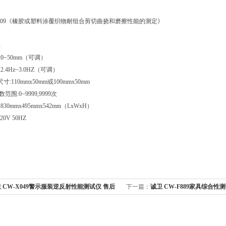
48-2009《橡胶或塑料涂覆织物耐组合剪切曲挠和磨擦性能的测定》
数
:0~50mm（可调）
2.4Hz~3.0HZ（可调）
:110mmx50mm或100mmx50mm
范围:0~9999,9999次
830mmx495mmx542mm（LxWxH）
20V 50HZ
 CW-X049警示服装逆反射性能测试仪 售后
下一篇：
诚卫 CW-F889家具综合性