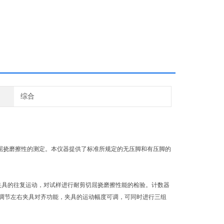
综合
挠磨擦性的测定。本仪器提供了标准所规定的无压脚和有压脚的
具的往复运动，对试样进行耐剪切屈挠磨擦性能的检验。计数器
调节左右夹具对齐功能，夹具的运动幅度可调，可同时进行三组