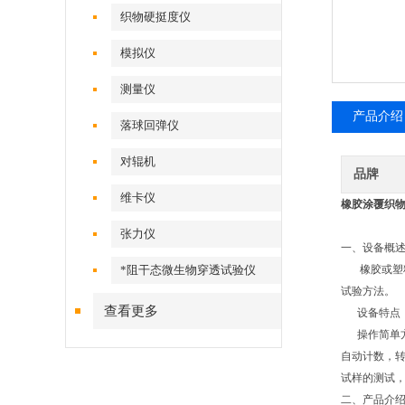
织物硬挺度仪
模拟仪
测量仪
产品介绍
落球回弹仪
对辊机
品牌
维卡仪
橡胶涂覆织
张力仪
一、设备概
*阻干态微生物穿透试验仪
橡胶或塑料
试验方法。
查看更多
设备特点
操作简单方
自动计数，
试样的测试
二、产品介绍