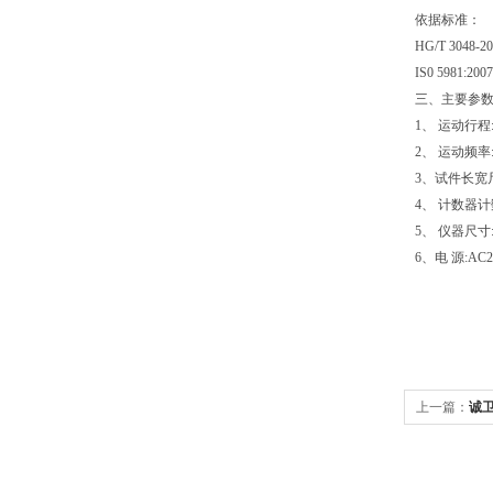
依据标准：
HG/T 30
IS0 5981:2007
三、主要参
1、 运动行程
2、 运动频率:
3、试件长宽尺寸
4、 计数器计数
5、 仪器尺寸:
6、电 源:AC2
上一篇：
诚卫
*