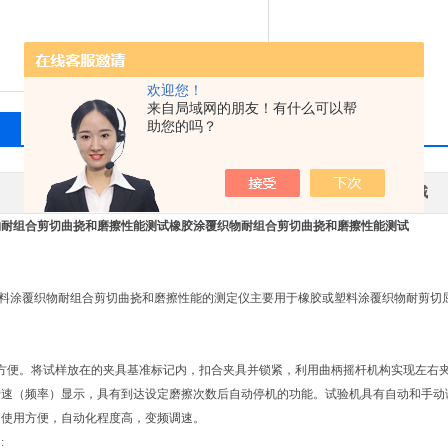
欢迎您！
来自局域网的朋友！有什么可以帮
助您的吗？
相关产品
留言询价
其他品牌
应用领域
物耐组合剪切曲挠和磨擦性能测试
橡胶涂覆织物耐组合剪切曲挠和磨擦性能测试
述
涂覆织物耐组合剪切曲挠和磨擦性能的测定仪主要用于橡胶或塑料涂覆织物耐剪切屈
便。将试样放在的夹具基准标记内，扣合夹具并锁紧，利用曲柄摇杆机构实现左右夹
转速（频率）显示，具有到达设定磨擦次数后自动停机的功能。试验机具有自动和手动
，使用方便，自动化程度高，变频调速。
: