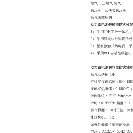
燃气 ：乙炔气 氧气
减压阀：乙炔表减压阀
氧气表减压阀
动力蓄电池包箱盖防火性
1） 采用10吋工控一体机
2） 采用激光红外温度传
3） 配有接触式热电偶，采
4） 采用PLC自动控制输
动力蓄电池包箱盖防火性
氧气乙炔枪 1把
红外温度传感器：600~18
接触式热电偶：0-1800℃
控制系统： PLC+Windows
计时：0~99999s,精度：1s
操作界面： 10吋工控一体
排烟风机： 1套
设备外面罩子要能耐高温
电压： AC220V 50HZ 35