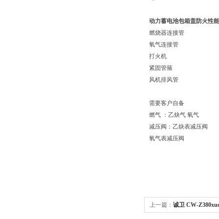
动力蓄电池包箱盖防火性
燃烧器连接管
氧气连接管
打火机
紧固管箍
风机排风管
需要客户自备
燃气 ：乙炔气 氧气
减压阀：乙炔表减压阀
氧气表减压阀
上一篇：
诚卫 CW-Z38