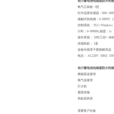
动力蓄电池包箱盖防火性
氧气乙炔枪 1把
红外温度传感器：600~18
接触式热电偶：0-1800℃
控制系统： PLC+Windows
计时：0~99999s,精度：1s
操作界面： 10吋工控一体
排烟风机： 1套
设备外面罩子要能耐高温
电压： AC220V 50HZ 35
动力蓄电池包箱盖防火性
燃烧器连接管
氧气连接管
打火机
紧固管箍
风机排风管
需要客户自备