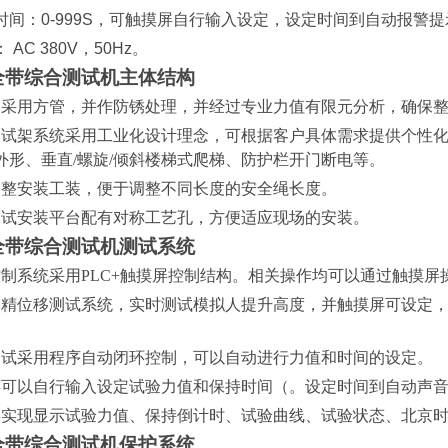
时间：
0-999S
，可触摸屏自行输入设定，设定时间到自动报警提
：
AC 380V
，
50Hz
。
全带综合测试机主体结构
架采用方管，并作防锈处理，并经过专业力值有限元分析，确保
测试架系统采用工业化设计理念，可根据客户具体需求提供个性
外形、垂直/螺旋/倾斜楼梯式爬梯、防护栏开门断电等。
调整安装工装，便于调整不同长度的安全绳长度。
测试安装平台配有对称工艺孔，方便适应现场的安装。
全带综合测试机测试系统
控制系统采用PLC+触摸屏控制结构。相关操作均可以通过触摸屏
高精位移测试系统，实时测试模拟人提升高度，并触摸屏可设定
测试采用程序自动闭环控制，可以自动进行力值和时间的设定。
屏可以自行输入设定试验力值和保持时间（。设定时间到自动声
屏实现显示试验力值、保持倒计时、试验曲线、试验状态、北京
全带综合测试机保护系统