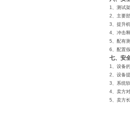
1
、测试
2
、主要
3
、提升
4
、冲击
5
、配有
6
、配置
七、安
1
、设备
2
、设备
3
、系统
4
、卖方
5
、卖方