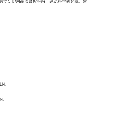
种劳动防护用品监督检验站、建筑科学研究院、建
1N
。
KN
。