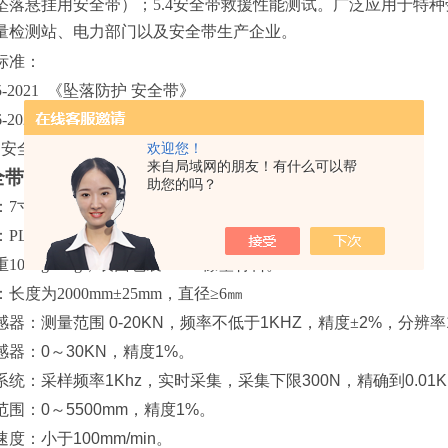
坠落悬挂用安全带）；5.4安全带救援性能测试。广泛应用于特
量检测站、电力部门以及安全带生产企业。
标准：
-2021
《坠落防护 安全带》
-2020
《坠落防护 安全带系统性能测试方法》
: 安全带安全性
欢迎您！
来自局域网的朋友！有什么可以帮
全带综合测试机技术参数
助您的吗？
：
7寸彩色触摸屏
：
PLC
重
100kg±1kg，表面包裹40mm橡塑材料。
：长度为
2000mm±25mm，直径≥6㎜
感器：测量范围
0-20KN
，频率不低于
1KHZ
，精度
±
2%
，分辨率
感器：
0
～
30KN
，精度
1%
。
系统：采样频率
1Khz
，实时采集，采集下限
300N
，精确到
0.01
范围：
0
～
5500mm
，精度
1%
。
速度：小于
100mm/min
。