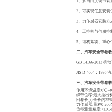
1、
多自由度调节装
2
、
可实现任意安装
3
、
力传感器安装方
4
、
工控机与伺服控
5
、
结构紧凑、重心
二、
汽车安全带卷
GB 14166-20
JIS D-4604：19
三、
汽车安全带卷
使用环境温度
:0℃
织带位移
:最大拉出长
回卷长度
:全长的25%
力传感器
:量程0-200
位移测量精度
:<±0.5