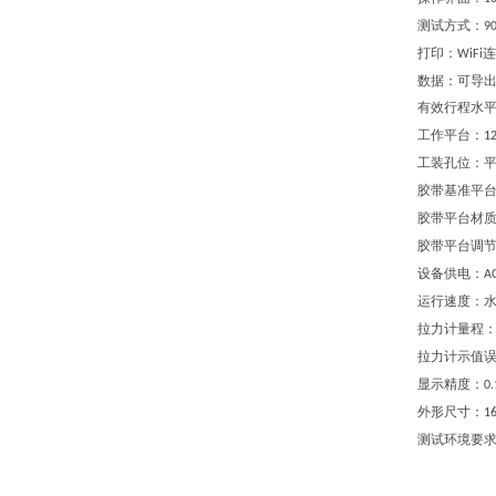
测试方式：
9
打印：
连
WiFi
数据：可导
有效行程水
工作平台
：
1
工装孔
位：
胶带基准平
胶带平台材
胶带平台调
设备供电
：
A
运行速度
：
拉力计量程
拉力计示值
显示精度
：
0
外形尺寸
：
1
测试环境
要