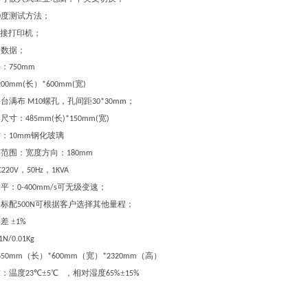
度测试方法；
0
接打印机；
出数据；
平：
750mm
长）
宽
200mm(
*600mm(
)
平台满布
螺孔，孔间距
；
M1
0
30
*
30
mm
台尺寸
：
长
宽
485mm(
)*150mm(
)
质
：
钢化玻璃
10mm
节范围
：
宽度方向：
180mm
，
，
C220V
50Hz
1KVA
水平：
可无级变速；
0-
400
mm/s
：
标配
可根据客户选择其他量程；
500N
误差
±
1%
.1N/0.01Kg
（长）
（宽）
（高）
6
50mm
*6
0
0mm
*23
2
0mm
求：
温度
℃±
℃ ，相对湿度
±
23
5
65%
15%