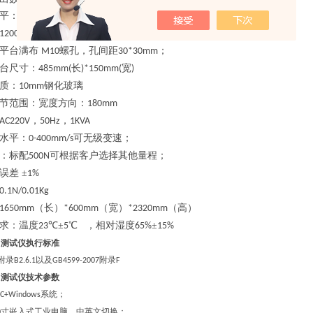
平：
750mm
长）
宽
1200mm(
*600mm(
)
平台满布
螺孔，孔间距
；
M1
0
30
*
30
mm
台尺寸
：
长
宽
485mm(
)*150mm(
)
质
：
钢化玻璃
10mm
节范围
：
宽度方向：
180mm
，
，
AC220V
50Hz
1KVA
水平：
可无级变速；
0-
400
mm/s
：
标配
可根据客户选择其他量程；
500N
误差
±
1%
0.1N/0.01Kg
（长）
（宽）
（高）
1
6
50mm
*6
0
0mm
*23
2
0mm
求：
温度
℃±
℃ ，相对湿度
±
23
5
65%
15%
力测试仪执行标准
附录
以及
附录
B2.6.1
GB4599
-2007
F
力测试仪技术
参数
系统；
LC+Windows
寸嵌入式工业电脑，中英文切换；
0