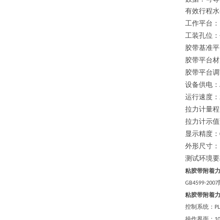
有效行程水
工作平台
：
工装孔
位：
胶带基准平
胶带平台材
胶带平台调
设备供电
：
运行速度
：
拉力计量程
拉力计示值
显示精度
：
外形尺寸
：
测试环境
要
粘胶带附着
GB4599
-2007
粘胶带附着
控制系统：
P
操作界面：
1