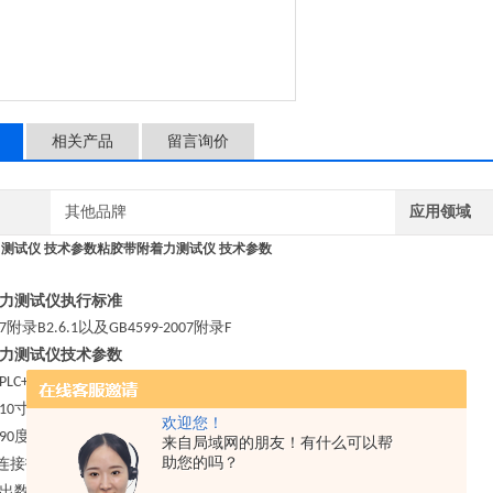
相关产品
留言询价
其他品牌
应用领域
测试仪 技术参数
粘胶带附着力测试仪 技术参数
力测试仪执行标准
附录
以及
附录
7
B2.6.1
GB4599
-2007
F
力测试仪技术
参数
系统；
PLC+Windows
寸嵌入式工业电脑，中英文切换；
10
欢迎您！
度测试方法；
90
来自局域网的朋友！有什么可以帮
助您的吗？
连接打印机；
出数据；