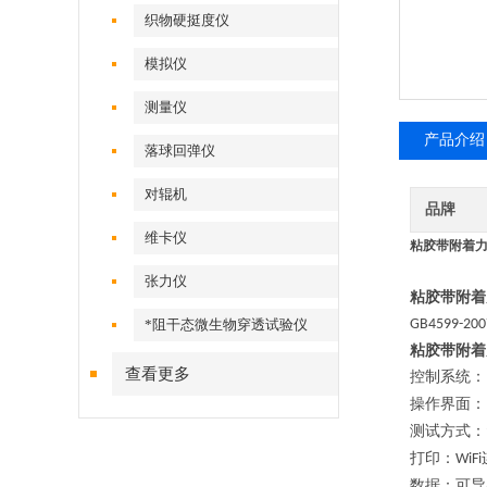
织物硬挺度仪
模拟仪
测量仪
产品介绍
落球回弹仪
对辊机
品牌
维卡仪
粘胶带附着力
张力仪
粘胶带附着
*阻干态微生物穿透试验仪
GB4599
-200
粘胶带附着
查看更多
控制系统：
操作界面：
测试方式：
打印：
WiFi
数据：可导