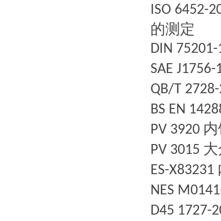
ISO 6452-2
的测定
DIN 75201
SAE J1756-
QB/T 2728
BS EN 142
内
PV 3920
大
PV 3015
ES-X83231
NES M0141
D45 1727-