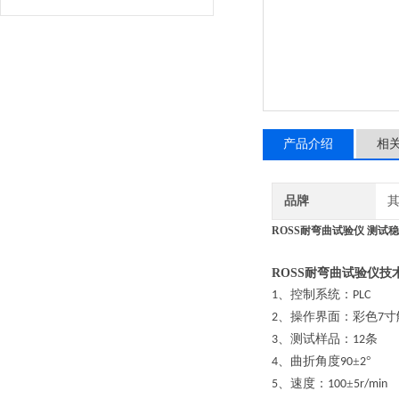
产品介绍
相
品牌
ROSS耐弯曲试验仪 测试
ROSS耐弯曲试验仪技
、控制系统：
1
PLC
、操作界面：彩色
寸
2
7
、测试样品：
条
3
12
、曲折角度
±
°
4
90
2
、速度：
±
5
100
5r/min