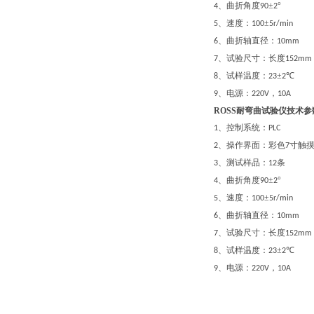
、曲折角度
±
°
4
90
2
、速度：
±
5
100
5r/min
、曲折轴直径：
6
10mm
、试验尺寸：长度
7
152mm
、试样温度：
±
℃
8
23
2
、电源：
，
9
220V
10A
ROSS耐弯曲试验仪技术参
、控制系统：
1
PLC
、操作界面：彩色
寸触
2
7
、测试样品：
条
3
12
、曲折角度
±
°
4
90
2
、速度：
±
5
100
5r/min
、曲折轴直径：
6
10mm
、试验尺寸：长度
7
152mm
、试样温度：
±
℃
8
23
2
、电源：
，
9
220V
10A