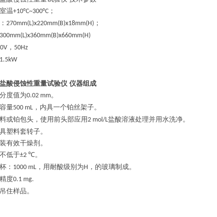
室温
；
+10°C~300°C
：
；
270mm(L)x220mm(B)x18mm(H)
300mm(L)x360mm(B)x660mm(H)
，
20V
50Hz
1.5kW
盐酸侵蚀性重量试验仪 仪器组成
分度值为
。
0.02 mm
容量
，内具一个铂丝架子。
500 mL
料或铂包头，使用前头部应用
盐酸溶液处理并用水洗净。
2 mol/L
具塑料套转子。
装有效干燥剂。
不低于
。
±2 ℃
杯：
，用耐酸级别为
，的玻璃制成。
1000 mL
H
精度
0.1 mg.
吊住样品。