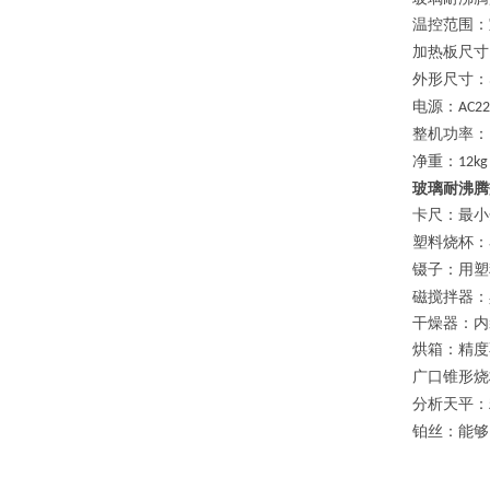
温控范围
：
加热板尺寸
外形尺寸
：
电源
：
AC2
整机功率
：
净重
：
12kg
玻璃耐沸腾
卡尺：最小
塑料烧杯：
镊子：用塑
磁搅拌器：
干燥器：内
烘箱：精度
广口锥形烧
分析天平：
铂丝：能够