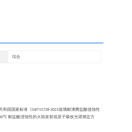
综合
共和国国家标准《
玻璃耐沸腾盐酸侵蚀性
GBT15728-2021
耐盐酸浸蚀性的火焰发射或原子吸收光谱测定方
00℃