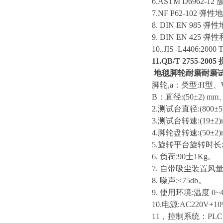
6.
ASTM D6962-12
7.
NF P62-102
弹性地
8
. DIN EN 985
弹性
9.
DIN EN 425
弹性
10..JIS
L4406:2000 Ti
11.QB/T 2755-2005
地毯脚轮耐磨耐磨
脚轮
,a
：
类型
:H
型、
B
：
直径
:(50
±
2) mm
2.
测试台直径
:(800
±
3.
测试台转速
:(19
±
2)
4.
脚轮盘转速
:(50
±
2
)
5.
旋转平台旋转时长
6.
负荷
:90
士
1Kg
。
7.
自带
吸尘装置风
8.
噪声
:<75db
。
9.
使用环境
:
温度
0~
10.
电源
:AC220V+10
11
，控制系统：
PLC