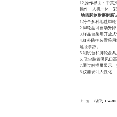
12,
操作界面：中英
操作：人机一体，
地毯脚轮耐磨耐磨
1.
符合多种地毯脚轮
2.
脚轮盘可自动升降
3.
样品台采用开放式
4.
红外防护装置采用
危险事故。
5.
测试台和脚轮盘共
6.
吸尘装置吸风口
7.
通过
触摸屏
显示、
8.
仪器设计人性化、
上一篇：
（诚卫）CW-30
术参数