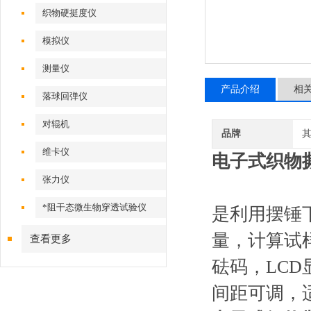
织物硬挺度仪
模拟仪
测量仪
产品介绍
相
落球回弹仪
对辊机
品牌
维卡仪
电子式织物
张力仪
*阻干态微生物穿透试验仪
是利用摆锤
量，计算试
查看更多
砝码，LC
间距可调，