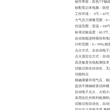
操作界面：彩色
寸触
7
标配笔记本电脑：联想
工作环境：
℃～
℃
-5
4
5
大气压力测量范围
：
0
控温
范围
：
室温～
100
标准
试验温度：
℃
60.5
自动智能进样模块和免
计时范围：
～
精
0
999s
,
点火方式：
全自动电子
点火源定位方式：自动
高灵敏度光电检测技术
试验过程全自动化，无
功能特点
精确测量环境气压，根
提供不锈钢材质试样槽
自动电子点火，火焰大
采用近红外阵列检测样
试验过程自动化，自动
可自定义加热温度
兼
,