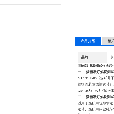
产品介绍
相
品牌
酒精喷灯燃烧测试仪 售后*
一，
酒精喷灯燃烧测
《煤矿井
MT 181-1988
织物整芯阻燃输送带》
《输送
GB/T3685-1996
二、
酒精喷灯燃烧测
适用于煤矿用阻燃输送
送带、煤矿用钢丝绳芯