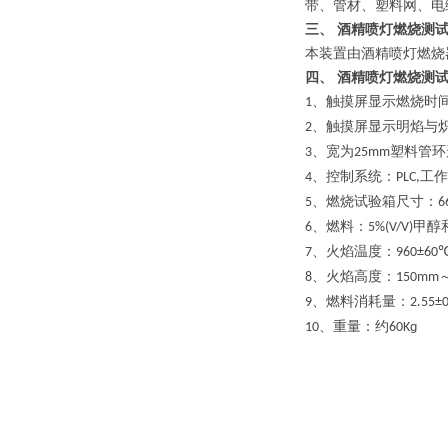
带、管材、塑料网、电
三、
酒精喷灯燃烧测
本装置由酒精喷灯燃烧
四、
酒精喷灯燃烧测
、
触摸屏显示
燃烧时
1
、
触摸屏显示
明焰与
2
、宽为
塑料管环
3
25mm
、
控制系统：
工作
4
PLC,
、燃烧试验箱尺寸：
5
6
、燃料：
甲醇
6
5%(V/V)
、火焰温度：
7
960±60
、火焰高度：
8
150mm
、燃料消耗量：
9
2.55±
、重量：约
10
60Kɡ