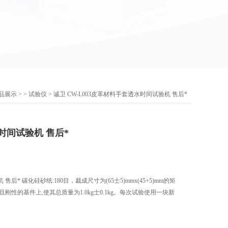
品展示
> >
试验仪
> 诚卫 CW-L003皮革材料手套透水时间试验机 售后*
时间试验机 售后*
后* 碳化硅砂纸:180目，裁成尺寸为(65士5)mmx(45+5)mm的矩
刚性的基件上,使其总质量为1.0kg士0.1kg。每次试验使用一块新