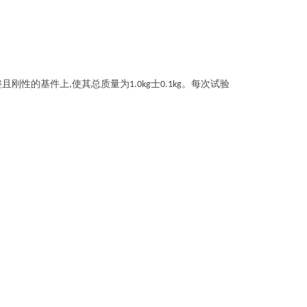
整且刚性的基件上
使其总质量为
士
。每次试验
,
1.0kg
0.1kg