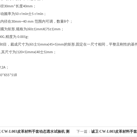
外径
长度
；
30mm*
40mm
运动频率为
士
；
50 r/min
5 r/min
其内径在
范围内可调，数量
个；
30mm~40 mm
8
内國为矩形
规格为
；
,
(60±1)mmX(75±1)mm
精度为
00G,
0.001g
;
目
，
裁成尺寸为
士
的矩形
固定在一尺寸相同，平整且刚性的基
80
(65
5)mmx(45+5)mm
,
形
其尺寸为
士
；
,
(120+5)mmx(40
5)mm
；
V,2A
50*655*518
 CW-L003皮革材料手套动态透水试验机 测
下一篇：
诚卫 CW-L003皮革材料手