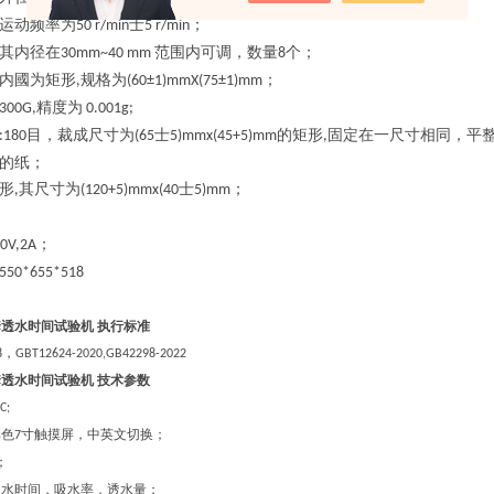
运动频率为
士
；
50 r/min
5 r/min
其内径在
范围内可调，数量
个；
30mm~40 mm
8
内國为矩形
规格为
；
,
(60±1)mmX(75±1)mm
精度为
300G,
0.001g
;
目
，
裁成尺寸为
士
的矩形
固定在一尺寸相同，平
:
180
(65
5)mmx(45+5)mm
,
的纸
；
形
其尺寸为
士
；
,
(120+5)mmx(40
5)mm
；
0V,2A
550*655*518
套透水时间试验机
执行标准
，
8
GBT12624-2020,GB42298-2022
套透水时间试验机
技术参数
C;
彩色
寸触摸屏，中英文切换；
7
；
透水时间，吸水率，透水量；