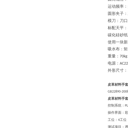
运动频率：
圆形夹子：
模刀
：
刀口
标配
天平
：
碳化硅砂纸
使用一块新
吸水布
：
矩
重量
：
70kg
电源
：
AC22
外形尺寸：
皮革材料手
GB22890-200
皮革材料手
控制系统：
PL
操作界面：
工位：
工位
4
测试项目：