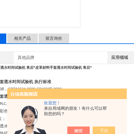
相关产品
留言询价
其他品牌
应用领域
透水时间试验机 售后*
皮革材料手套透水时间试验机 售后*
手套透水时间试验机
执行标准
，
08
GBT12624-2020,GB42298-2022
手套透水时间试验机
技术参数
欢迎您！
PLC;
来自局域网的朋友！有什么可以帮
彩色
寸触摸屏，中英文切换；
7
助您的吗？
位；
透水时间，吸水率，透水量；
外径
长度
；
30mm*
40mm