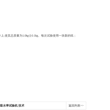
件上
使其总质量为
士
。每次试验使用一块新的纸
；
,
1.0kg
0.1kg
套吸水率试验机 技术
返回列表>>