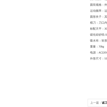
圆筒规格：
运动频率：
圆形夹子：
模刀
：
刀口
标配
天平
：
3
碳化硅砂纸
:
1
吸水布
：
矩
重量
：
70kg
电源
：
AC220
外形尺寸：
5
上一篇：
诚卫