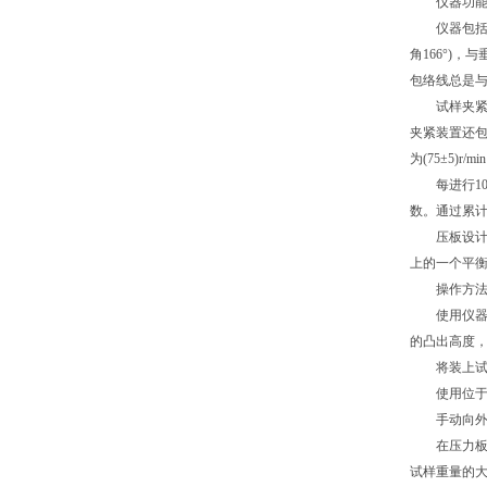
仪器功能
仪器包括一
角166°)
包络线总是与
试样夹紧装
夹紧装置还
为
(75±5)r/mi
每进行
数。通过累
压板设计有
上的一个平
操作方
使用仪器配
的凸出高度，
将装上试样
使用位于仪
手动向外拉
在压力板上
试样重量的