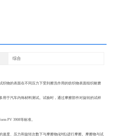
综合
织物的表面在不同压力下受到擦洗作用的纺织物表面组织耐磨
用于汽车内饰材料测试。试验时，通过摩擦部件对旋转的试样
l-Norm PV 3908等标准。
的速度、压力和旋转次数下与摩擦物
(砂纸)进行摩擦。摩擦物与试