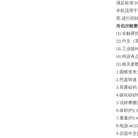
满足标准
:D
本机适用于
荷
进行回
,
肖伯尔耐磨
全触屏
(1).
中文（
(2).
工业级
(3).
P
特设有
(4).
相关参
(5).
圆锥形夹
1.
托盘转速
2.
荷重砝码
3.
碳化硅砂
4.
试样摩擦
5.
体积
约
6.
(
) 
重量
约
7.
(
) 
电源
8.
:AC2
仪器中文
9
.