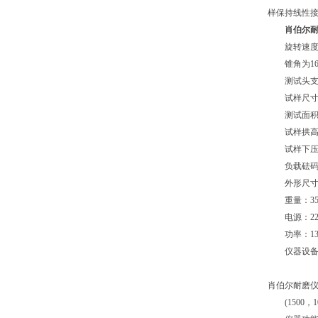
样保持线性接
肖伯尔耐磨
旋转速度
锥角为
16
测试头支
试样尺寸
测试面
试样拱高可
试样下压
负载砝码
外形尺寸
重量：
35
电源：
2
功率：
1
仪器设
肖伯尔耐磨
(1500，10