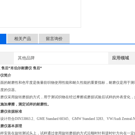
相关产品
留言询价
其他品牌
应用领域
 售后*
肖伯尔耐磨仪 售后*
仪简介
的耐磨性和色牢度是衡量纺织物使用性能和耐久性能的重要指标，耐磨仪是用于测试
牢度的仪器。
仪采用旋转磨损的方式，用于测试织物在经过摩擦或磨损试验后试样的外表变化，多
上施加摩擦，测定试样的耐磨性。
磨仪依据标准
设计符合
DIN53863.2、GME Standard 60345、GMW Standard 3283、VW/Audi Zentra
磨仪基本原理
安装在旋转测试头上，试样通过使用旋转磨损的方式沿顺时针和逆时针方向在一定