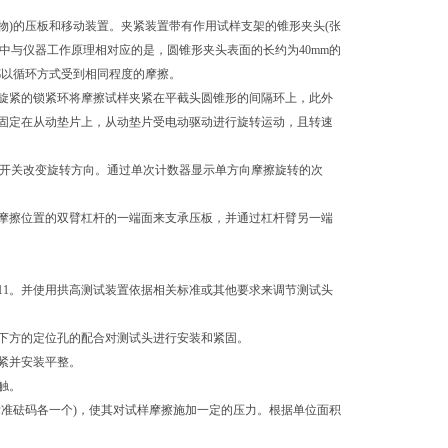
对物)的压板和移动装置。夹紧装置带有作用试样支架的锥形夹头(张
其中与仪器工作原理相对应的是，圆锥形夹头表面的长约为40mm的
置都以循环方式受到相同程度的摩擦。
紧的锁紧环将摩擦试样夹紧在平截头圆锥形的间隔环上，此外
固定在从动垫片上，从动垫片受电动驱动进行旋转运动，且转速
转换开关改变旋转方向。通过单次计数器显示单方向摩擦旋转的次
擦位置的双臂杠杆的一端面来支承压板，并通过杠杆臂另一端
图11。并使用拱高测试装置依据相关标准或其他要求来调节测试头
下方的定位孔的配合对测试头进行安装和紧固。
紧并安装平整。
触。
0，50g标准砝码各一个)，使其对试样摩擦施加一定的压力。根据单位面积