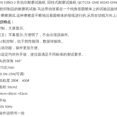
肖伯尔耐磨试验机
回转式耐磨试验机
IN 53863-2
QC/T216 GME 60345 GMW
纺织制品的耐磨耗试验
马达带动张紧在一个钝角形圆锥体上的试验品旋
.
转摩擦测试
这种摩擦是不断地沿着圆锥体的母线进行的
从而在切线方向上
.
,
仪特点：
控制，大屏显示。
英文）字幕显示
方便明了，不会出现误操作。
,
机控制，抗干扰性能强，数据传输快。
LC
点动功能，操作更加方便。
数设定均对外开放，使仪器满足不同标准的测试要求。
头的张角
°
166
次
75
/min
可调
0.5N~25N(
)
纸粒度
、
280#
400#
面积
50cm2
×
×
34cm
60cm
63cm
48 kg
20V 50Hz
操作说明书一份