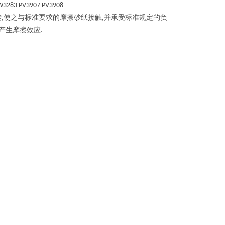
3283 PV3907 PV3908
转
使之与标准要求的摩擦砂纸接触
并承受标准规定的负
,
,
产生摩擦效应
.