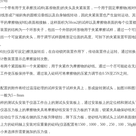
介绍
个带有用于支承擦洗试样
(基准物质)的夹头及夹紧装置，一个用于固定摩擦物(相
，与垂线形成7°倾斜角的圆锥沿垂线以及自身轴线转动，因此夹紧装置也产生旋转运动。
平的摩擦物(砂纸)表面相接触，这样面积为50cm2的试样以及摩擦物表面的每个位
置的结构为一个环形夹子，包括一个外部的环形物用于夹紧摩擦试样，通过一个可旋
包括一个可旋紧的夹头，用于调节试样圆锥形定位面的高度。可卸下的夹紧装置牢固地
n。
100次(仪器可设定)擦洗旋转后，在自动锁闭装置作用下，传动装置停止运转。通过
计计数装置显示总摩擦旋转次数。
两个紧固板和一个夹紧螺钉，用于夹紧作为摩擦物的砂纸。通过一个尽可能处在无摩
衡工件使压板保持平衡。通过装入砝码可将摩擦物的压紧力调节在
0.5N至25N之间。
法
置的附件将经过温湿处理的试样安装于试样夹具上，形成旋转测试头，如图
10和
一般为5～8mm
的测试头安装于仪器工作台上的测试头安装板上，通过安装板上的定位梢和测试头
器压力板上的摩擦物夹具将摩擦砂纸安装于压力板的下表面，锁紧夹具确保砂纸夹
动位于压力板右侧的压力板升降锁扣，降下压力板，使砂纸与测试头上试样表面接
方的砝码轴上安装对应重量的砝码
(仪器配置有1500，1000，500，250，10
大小来选择所需要施加的压力值，