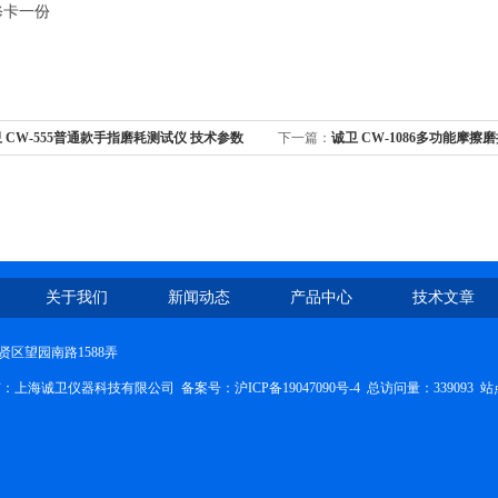
修卡一份
 CW-555普通款手指磨耗测试仪 技术参数
下一篇：
诚卫 CW-1086多功能摩擦
关于我们
新闻动态
产品中心
技术文章
区望园南路1588弄
权所有：上海诚卫仪器科技有限公司
备案号：沪ICP备19047090号-4
总访问量：339093
站