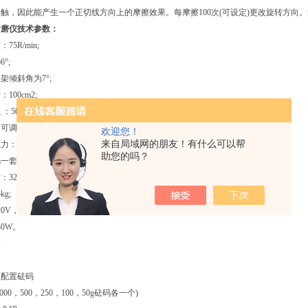
触，因此能产生一个正切线方向上的摩擦效果。每摩擦100次(可设定)更改旋转方向
仪技术参数：
：
75R/min;
6°;
架倾斜角为
7°;
：
100cm2;
积
：
50cm2;
调，配测量附件，量程
0～10mm;
欢迎您！
来自局域网的朋友！有什么可以帮
力：
0.5N～25N可调，
助您的吗？
一套：
50g，100g，250g，500g，1000g，1500g;
：
325×565×560mm;
kg;
20V，50/60Hz;
30W。
备
仪配置砝码
00，500，250，100，50g砝码各一个)