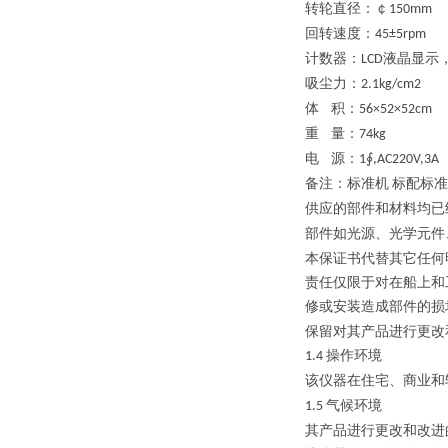
转轮直径：￠
150mm
回转速度：
45±5rpm
计数器：
液晶显示
LCD
吸尘力：
2.1kg/cm2
体
积：
56×52×52cm
重
量：
74kg
电
源：
1∮,AC220V,3A
备注：标准机
标配标准
供应的部件和材料均已
部件如光源、光学元件
本保证书代替其它任何
责任仅限于对在船上和
修或安装造成部件的损
保留对其产品进行更改
操作环境
1.4
该仪器在住宅、商业和
气候环境
1.5
其产品进行更改和改进