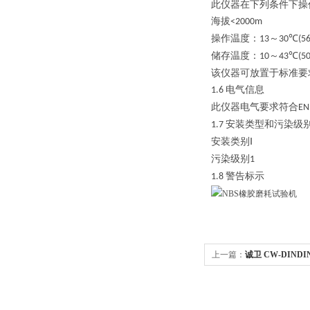
此仪器在下列条件下操
海拔
<2000m
操作温度：
～
13
30℃(5
储存温度：
～
10
43℃(5
该仪器可放置于标准要
电气信息
1.6
此仪器电气要求符合
EN
安装类型和污染级
1.7
安装类别
Ⅰ
污染级别
1
警告标示
1.8
上一篇：
诚卫 CW-DIN