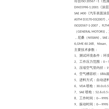
符合
《色漆
ISO 20567 --1
《涂层
DIN55996-1:2001
《汽车表面涂
SAE J400
，
ASTM D3170-03(2007)
，
ISO20567-1-2007
FLTM
（
，
GENERAL MOTORS)
，尼桑（
，
NISSAN)
SAE 
、
6,GME 60 268
Nissan
主要技术参数：
、测试环境条件：环
1
、工作压力范围：
2
0 ~ 
、压缩空气管内径：
3
1
、空气槽容积：
4
180L
、进料方式：自动进
5
、
喷枪：
±
6
VDA
30.0
0.
、
喷枪：
±
7
SAE
52.6
0.5
、工作时间：
—
8
0
999S
、振动时间：
—
9
0
999S