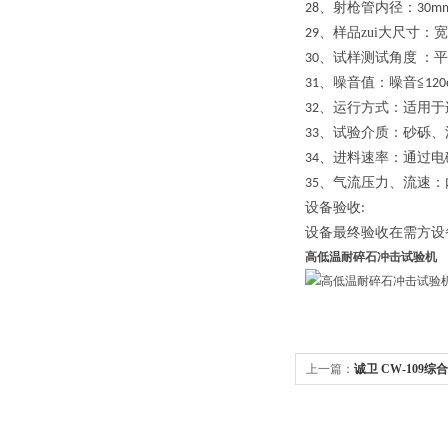
、射枪管内径：
28
30m
、样品zui大尺寸：宽
29
、试样测试角度
：平
30
、噪音值：噪音≦
31
120
、运行方式：适用于
32
、试验介质：砂砾、
33
、进料速率：通过电
34
、气流压力、流速：
35
设备验收
:
设备最终验收在需方设
高低温耐碎石冲击试验机
上一篇：
诚卫 CW-109