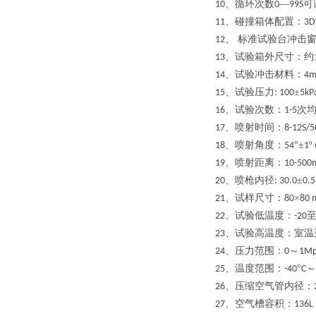
、循环次数
—
可
10
0
99S
、碰撞箱体配置：
11
3D
、 标准试验台冲击
12
、试验箱外尺寸：约
13
、试验冲击材料：
14
4
、试验压力
±
15
: 100
5kP
、试验次数：
次
16
1-5
、喷射时间：
17
8-12S/5
、喷射角度：
°±
º
18
54
1
、喷射距离：
19
10-50
、喷枪内径
±
20
: 30.0
0.
、试样尺寸：
×
21
80
80
、试验低温度：
22
-20
、试验高温度：室温
23
、压力范围：
～
24
0
1M
、温度范围：
°
～
25
-40
C
、压缩空气管内径：
26
、空气槽容积：
27
136L