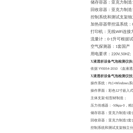
储存容器：亚克力制造
回收容器：亚克力制造
控制系统和测试支架独
加热容器带控温系统：
打印机：无线
连接
WiFi
流量计：
升可根据
0-1
空气探测器：
套国产
1
用电要求：
220V,50HZ;
X液透析设备气泡检测仪执
依据
《血液透
YY0054-2010
X液透析设备气泡检测仪技
操作系统：
系
PLC+Windows
操作界面：彩色
寸嵌入
12
主体支架
铝型材制造；
:
压力传感器：
，精
-50kpa-0
储存容器：亚克力制造
套
1
回收容器：亚克力制造
套
1
控制系统和测试支架独立