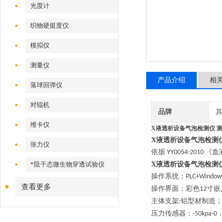
光度计
织物硬挺度仪
模拟仪
测量仪
产品介绍
相
落球回弹仪
对辊机
品牌
维卡仪
X液透析设备气泡检测仪 
X液透析设备气泡检测
张力仪
依据
《血
YY0054-2010
*阻干态微生物穿透试验仪
X液透析设备气泡检测
操作系统：
PLC+Window
查看更多
操作界面：彩色
寸嵌
12
主体支架
铝型材制造
:
压力传感器：
-50kpa-0