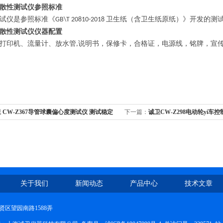
散性测试仪
参照标准
试仪是参照标准《
卫生纸（含卫生纸原纸）》开发的测
GB\T 20810-2018
散性测试仪
仪器配置
打印机、流量计、放水管
说明书，保修卡，合格证，电源线，铭牌，宣
,
 CW-Z367导管球囊偏心度测试仪 测试稳定
下一篇：
诚卫CW-Z298电动轮yi车控
术参数
关于我们
新闻动态
产品中心
技术文章
区望园南路1588弄