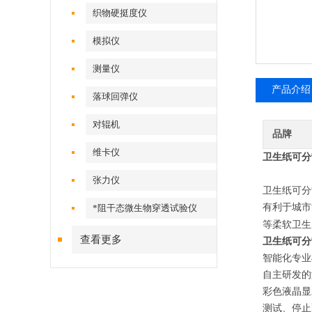
织物硬挺度仪
模拟仪
测量仪
产品介绍
落球回弹仪
对辊机
品牌
维卡仪
卫生纸可分
张力仪
卫生纸可分
有利于城市
*阻干态微生物穿透试验仪
等柔软卫生
查看更多
卫生纸可分
智能化
专业
自主研发的
彩色液晶显
测试、停止