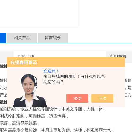
相关产品
留言询价
其他品牌
应用领域
散性测试仪测试稳定
卫生纸可分散性测试仪测试稳定
欢迎您！
来自局域网的朋友！有什么可以帮
散性测试仪适用于
卫生纸的可分散性影响到其可分解的快慢程度，也影响
助您的吗？
污水的处理循环，所以检测卫生纸的可分散性，以提高其可分散性能，是
产品可分散性能的检测。广泛应用于卫生纸生产厂家、质检系统、第三方
散性测试仪
技术特点
检测
系统，专业人性化界面设计，
中英文界面，人机一体
；
测试控制系统，可靠性高，适应性强；
示屏，高清显示效果；
配有高品质金属按键，使用上更加方便、快捷
，
外观美丽大气
；