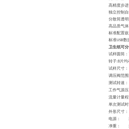
高精度步进
独立控制自
分散筒透明
高品质气体
标准配置
嵌
标准
数
USB
卫生纸可分
试样圆筒：
转子
片均
:8
试样尺寸：
调压阀范围
测试转速：
工作气源压
流量计量程
单次测试时
外形尺寸：
电源：
22
净重：
26