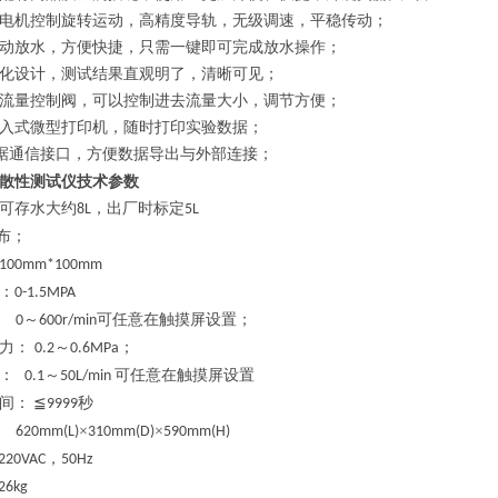
电机控制旋转运动，
高精度导轨，
无级调速，平稳传动；
动放水，方便快捷，只需一键即可完成放水操作；
化设计，测试结果直观明了，清晰可见；
流量控制阀，可以控制进去流量大小，调节方便；
入式
微型打印机，随时打印实验数据；
据通信接口，方便数据导出与外部连接；
散性测试仪
技术参数
可存水大约
，出厂时标定
8L
5L
布；
100mm*100mm
：
0-1.5MPA
～
可任意在触摸屏设置
；
0
600r/min
力：
～
；
0.2
0.6MPa
：
～
可
任意在触摸屏设置
0.1
50
L/min
间：
≦
秒
9999
×
×
6
2
0mm(L)
3
1
0mm(D)
5
9
0mm(H)
，
0VAC
50Hz
kg