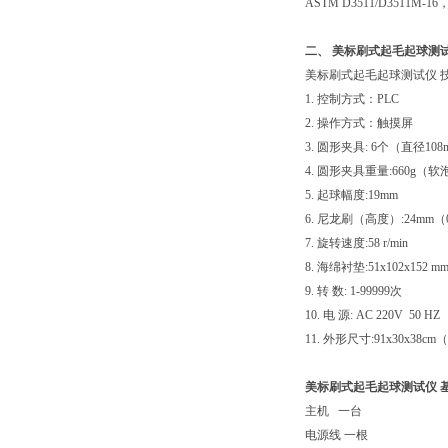
ASTM D3511/D3511M-16
二、 美标刷式起毛起球测
美标刷式起毛起球测试仪 
1. 控制方式：PLC
2. 操作方式：触摸屏
3. 圆形夹具: 6个（直径108
4. 圆形夹具重量:660g（
5. 起球幅度:19mm
6. 尼龙刷（高度）:24mm（0
7. 旋转速度:58 r/min
8. 海绵衬垫:51x102x152 m
9. 转 数: 1-99999次
10. 电 源: AC 220V 50 HZ
11. 外形尺寸:91x30x38cm
美标刷式起毛起球测试仪 
主机 一台
电源线 一根