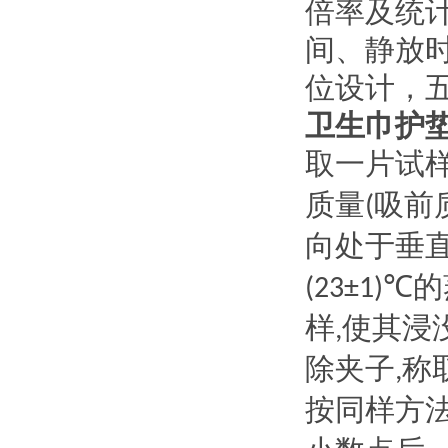
倍率及统
间、静放
位设计，
卫生巾护
取一片试
质量
吸前
(
向处于垂
的
(23±1)℃
样
使其浸
,
除夹子
称
,
按同样方