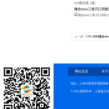
缝合线
卷
4-0
1
;
缝合zhen三角刃口切
上一篇：
CW-Z004缝合z
网站首页
关于
地址：上海市奉贤区望园南路1
© 2026 版权所有：上海诚