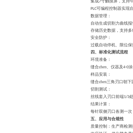
集成
寸触摸屏，支持
7
可编程控制器实现
PLC
数据管理
：
自动生成切割力曲线报
存储历史数据，支持多
安全防护
：
过载自动停机、限位保
四、标准化测试流程
环境准备
：
缝合zhen、仪器及
涂
4-0
样品安装
：
缝合zhen三角刃口朝
切割测试
：
丝线套入刃口前端
1/3
结果计算
：
每针双侧刃口各测一次
五、应用与合规性
质量控制
：生产商检测