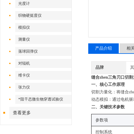
光度计
织物硬挺度仪
模拟仪
测量仪
产品介绍
相
落球回弹仪
对辊机
品牌
维卡仪
缝合zhen三角刃口切
一、核心工作原理
张力仪
切割力量化
：将缝合z
*阻干态微生物穿透试验仪
动态模拟
：通过电机驱
二、关键技术参数
查看更多
参数项
控制系统