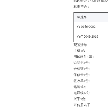
临床验证
：优化胰岛素
标准符合
：
标准号
YY 0166-2002
YY/T 0043-2016
配置清单
主机
台；
1
测试软件
套；
1
说明书
份
1
;
合格证
份
1
;
保修卡
份
1
;
签收单
份
1
;
铭牌
块
1
;
电源线
根
1
;
扳手
套
1
;
宣传册若干
;