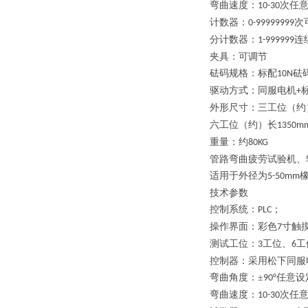
弯曲速度
：
次任
10-30
计数器
：
次
0-99999999
分计数器
：
连
1-999999
夹具
：可调节
砝码规格
：标配
砝
10N
驱动方式
：
同服电机
+
外形尺寸
：三工位（约
六工位（约）
长
13
50
m
重量
：
约
80
KG
管路弯曲疲劳试验机、
适用于外径为
5-50mm
技术参数
控制系统：
；
PLC
操作界面：彩色
寸触
7
测试工位：
工位、
工
3
6
控制器
：
采用松下同服
弯曲角度
：
±
任意设
90°
弯曲速度
：
次任
10-30