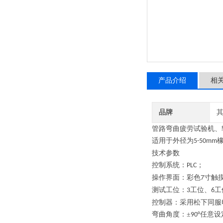
产品介绍
相
品牌
管路弯曲疲劳试验机、
适用于外径为
5-50mm
技术参数
控制系统：
；
PLC
操作界面：彩色
寸触
7
测试工位：
工位、
工
3
6
控制器
：
采用松下同服
弯曲角度
：
±
任意设
90°