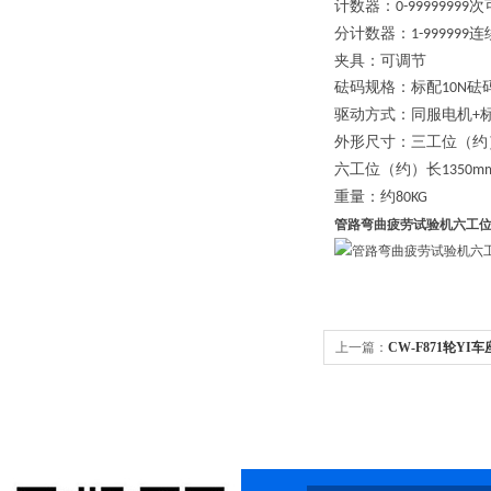
计数器
：
次
0-99999999
分计数器
：
连
1-999999
夹具
：可调节
砝码规格
：标配
砝
10N
驱动方式
：
同服电机
+
外形尺寸
：三工位（约
六工位（约）
长
13
50
m
重量
：
约
80
KG
管路弯曲疲劳试验机六工
上一篇：
CW-F871轮Y