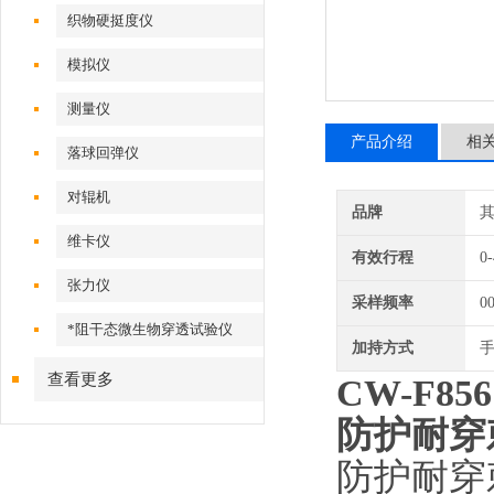
织物硬挺度仪
模拟仪
测量仪
产品介绍
相
落球回弹仪
对辊机
品牌
维卡仪
有效行程
0
张力仪
采样频率
0
*阻干态微生物穿透试验仪
加持方式
查看更多
CW-F856
防护耐穿
防护耐穿