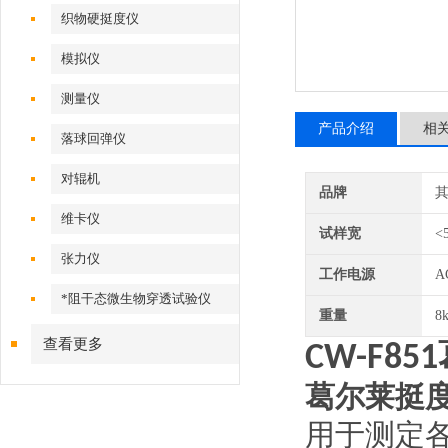
织物硬挺度仪
模拟仪
测量仪
产品介绍
相
落球回弹仪
对辊机
品牌
维卡仪
试样宽
<5
张力仪
工作电源
A
*阻干态微生物穿透试验仪
重量
8
查看更多
CW-F851
葛尔莱挺
用于测定