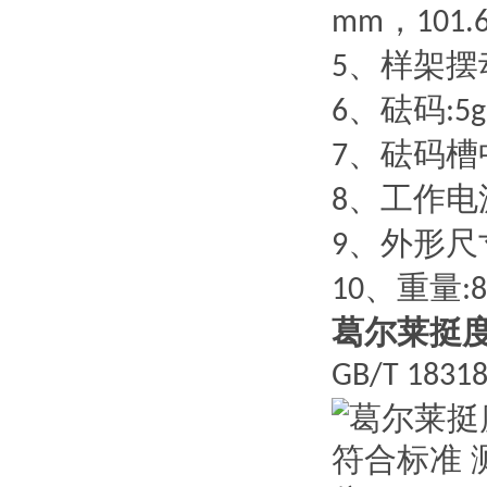
，
mm
101.
、样架摆
5
、砝码
6
:5g
、砝码槽
7
、工作电
8
、外形尺
9
、重量
10
:
葛尔莱挺
GB/T 18318