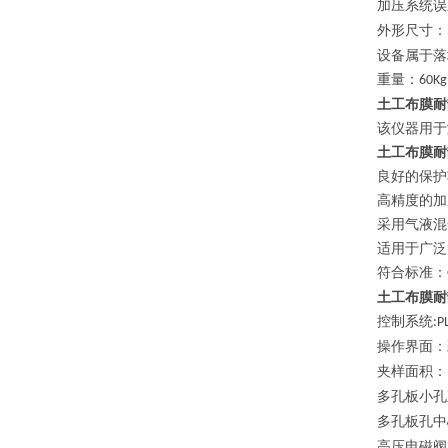
加压系统误
外形尺寸：
设备属于落
重量：
60Kg
土工布膜耐
该仪器用于
土工布膜耐
良好的保护
高精度的加
采用气液混
适用于广泛
符合标准：
土工布膜耐
控制系统
:P
操作界面：
夹样面积：
多孔板小孔
多孔板孔中
高压电磁阀