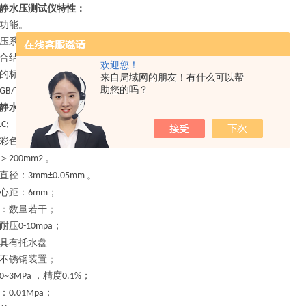
静水压测试仪特性：
功能。
压系统。
合结构，确保压力稳定。
欢迎您！
的标准。
来自局域网的朋友！有什么可以帮
助您的吗？
和
。
GB/T19979
GB/T17642,JTGE50T1142
静水压测试仪技术
参数：
LC;
彩色
寸触摸屏，中英文切换；
7
＞
。
200mm2
直径：
。
3mm±0.05mm
心距：
；
6mm
：数量若干；
耐压
；
0-10mpa
具有托水盘
不锈钢装置；
，
精度
；
0~
3
MPa
0.1%
：
；
0.0
1
Mpa