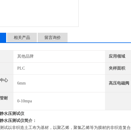
相关产品
留言询价
其他品牌
应用领域
PLC
夹样面积
中心
6mm
高压电磁阀
管耐
0-10mpa
静水压测试仪
静水压测试仪简介：
测试以非织造土工布为基材，以聚乙烯，聚氯乙烯等为膜材的非织造复合