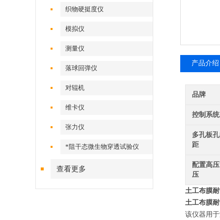
织物硬挺度仪
模拟仪
测量仪
产品介绍
落球回弹仪
对辊机
品牌
维卡仪
控制系统
张力仪
多孔板孔
距
*阻干态微生物穿透试验仪
配置高压
查看更多
压
土工布膜耐
土工布膜耐
该仪器用于