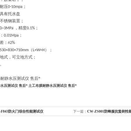
耐压
；
0-10mpa
具有托水盘
不锈钢装置；
，
精度
；
0~
3
MPa
0.1%
：
；
0.0
1
Mpa
差：
±2%
（
）
；
53
0×
83
0×
710
mm
L×W×H
地式，可立地方式；
。
水压测试仪 售后*
土工布膜耐静水压测试仪 售后*
-F843防火门综合性能测试仪
下一篇：
CW-ZS001防蜂服抗蛰刺