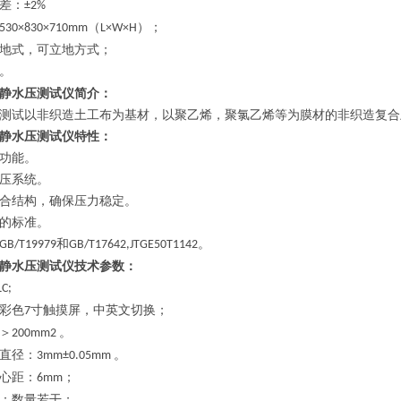
差：
±2%
（
）
；
53
0×
83
0×
710
mm
L×W×H
地式，可立地方式；
。
静水压测试仪简介：
测试以非织造土工布为基材，以聚乙烯，聚氯乙烯等为膜材的非织造复合
静水压测试仪特性：
功能。
压系统。
合结构，确保压力稳定。
的标准。
和
。
GB/T19979
GB/T17642,JTGE50T1142
静水压测试仪技术
参数：
LC;
彩色
寸触摸屏，中英文切换；
7
＞
。
200mm2
直径：
。
3mm±0.05mm
心距：
；
6mm
：数量若干；