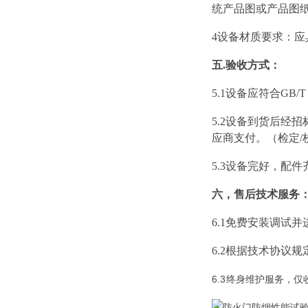
统产品图或产品图
4设备材质要求：应
五
.验收方式：
5
.1设备应符合
GB/T
5
.2
设备到货后经招
应商支付。（检定/
5
.3
设备完好，配件
六，
售后技术服务
6
.1
免费安装调试并
6
.2
根据技术协议规
6
.3
终身维护服务，仅