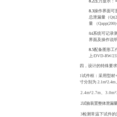
8
.2
压力显示：
8
.3
操作界面可
总
泄漏量（Qt(2
量
（
Qapp
(200)
8.4.
系统可记录
界面及操作说
8
.5
配备图形工
上
/DVD-RW/23
四，
设计的特殊要
1试件框：采用型材
寸分别为 2.1m³2.4m
2.4m³2.7m、3.0m³
2
试
验
装
置
整
体
泄
漏
量
3
检测常温下试件的