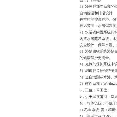
四，
产品特点
）冷热腔独立系统的
1
自动控温和排湿设计
称重时能控温控湿。保
控温范围：水浴锅温度
）水浴锅内置系统的
2
内置水浴蒸发系统，水
安全设计，保障水温、
）溶剂回收系统溶剂
3
的健康保护更周全。
）充氮气保护系统中
4
）测试腔负压保护测
5
）全自动测试水浴、
6
）软件系统
：
7
Windows
，工位：单工位
8
，烘干温度范围：室
9
，箱体负压：不低于
10
称重系统
套：精度
11,
1
0
测试过程自动化，
12，