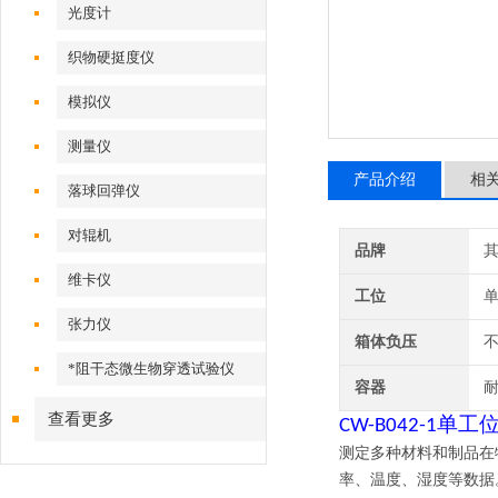
光度计
织物硬挺度仪
模拟仪
测量仪
产品介绍
相
落球回弹仪
对辊机
品牌
维卡仪
工位
张力仪
箱体负压
不
*阻干态微生物穿透试验仪
容器
查看更多
单工
CW-B042-1
测定多种材料和制品在
率、温度、湿度等数据